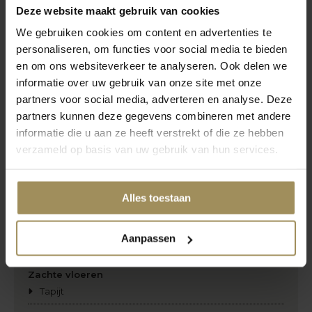
Deze website maakt gebruik van cookies
Shutters
We gebruiken cookies om content en advertenties te
Verticale lamellen
personaliseren, om functies voor social media te bieden
Overig
en om ons websiteverkeer te analyseren. Ook delen we
Insectenwering
informatie over uw gebruik van onze site met onze
Zonwering
partners voor social media, adverteren en analyse. Deze
Rails
partners kunnen deze gegevens combineren met andere
Smart bediening
informatie die u aan ze heeft verstrekt of die ze hebben
verzameld op basis van uw gebruik van hun services.
Vloeren
Harde vloeren
Alles toestaan
Laminaat
Marmoleum
PVC-vloeren
Aanpassen
Vinyl
Zachte vloeren
Tapijt