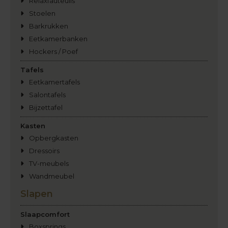
Relaxfauteuils
Stoelen
Barkrukken
Eetkamerbanken
Hockers / Poef
Tafels
Eetkamertafels
Salontafels
Bijzettafel
Kasten
Opbergkasten
Dressoirs
TV-meubels
Wandmeubel
Slapen
Slaapcomfort
Boxsprings