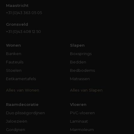
Maastricht
+31 (0)43 363 05 05
Gronsveld
+31 (0)43 408 12 50
Wonen
Slapen
Banken
Boxsprings
Fauteuils
Bedden
Stoelen
Bedbodems
Eetkamertafels
Matrassen
Alles van Wonen
Alles van Slapen
Raamdecoratie
Vloeren
Duo plisségordijnen
PVC-vloeren
Jaloezieën
Laminaat
Gordijnen
Marmoleum