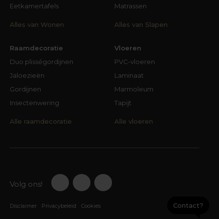
meer ‘denkwerk’. Twee kleuren of soorten hout
Eetkamertafels
Matrassen
kunnen elkaar perfect aanvullen, maar ook
Alles van Wonen
Alles van Slapen
vloeken. Onze interieurstylisten stellen hun
expertise en ervaring graag aan jou ter
Raamdecoratie
Vloeren
beschikking.
Duo plisségordijnen
PVC-vloeren
Beslissen maar…
Jaloezieën
Laminaat
Een salontafel (of een kast, een bank, een bed of
Gordijnen
Marmoleum
een fauteuil) schaf je waarschijnlijk niet wekelijks
Insectenwering
Tapijt
of maandelijks nieuw aan. We gebruiken die
Alle raamdecoratie
Alle vloeren
meubelen al snel meerdere jaren. Bij de aanschaf
ervan moeten we dus enigszins weloverwogen
te werk gaan. Als het meubel er eenmaal staat,
doen we er niet ‘even’ afstand van. Er zullen
keuzes gemaakt moeten worden. We noemden
al de stijl die bij je past. Hou je van een stoere
Volg ons!
look, met metaal en robuust hout? Dan past de
industriële stijl wel bij jou. Word je blij van donker
Contact?
Disclaimer
Privacybeleid
Cookies
en warm hout en mag jouw salontafel best