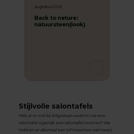
augustus 2025
Back to nature:
natuursteen(look)
oktobe
jkt
Slim 
jouw
r
woon
Stijlvolle salontafels
Heb je er ooit bij stilgestaan waarom we een
salontafel eigenlijk een salontafel noemen? We
hebben er allemaal een (of misschien wel meer)