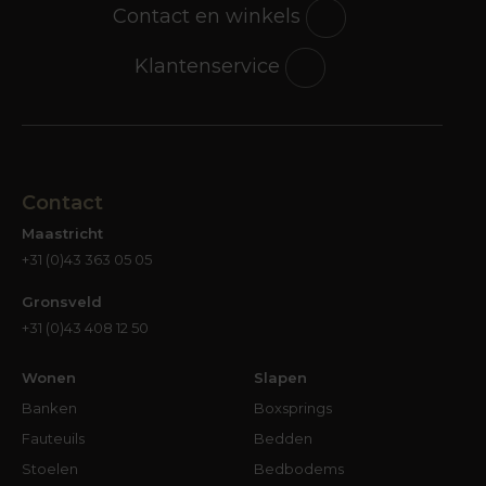
iedere stijl is een tafel te vinden. Heb jij al helder
Contact en winkels
voor ogen welke stijl in jouw interieur de
boventoon voert? Dan kun je al aardig gericht te
Klantenservice
werk gaan. Maar het kan natuurlijk ook zo zijn dat
in jouw interieur niet per se sprake is van één
interieurstijl. Daar is helemaal niets mis mee; we
hebben niet allemaal een interieur uit een
boekje of een woonprogramma. Gelukkig maar…
Contact
Waar je bij de aanschaf van een salontafel naar
Maastricht
kunt kijken, zijn de kleuren en materialen van
+31 (0)43 363 05 05
meubels en accessoires die bij de tafel in de
buurt staan. Ook de kleur van vloer en muren
Gronsveld
kunnen van invloed zijn op de keuzes die je gaat
+31 (0)43 408 12 50
maken. Heb je bijvoorbeeld een donkere
tegelvloer, een eikenhouten vloer of ligt er
Wonen
Slapen
kleurige vloerbedekking in je woonkamer? Het
Banken
Boxsprings
voordeel van die donkere vloer is dat er heel
Fauteuils
Bedden
veel materialen en kleuren tafels bij passen. Een
Stoelen
Bedbodems
houtkleurige tafel op een houten vloer vergt iets