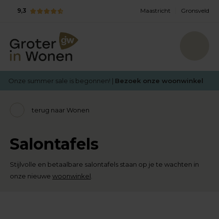
9,3
Maastricht
Gronsveld
Onze summer sale is begonnen! |
Bezoek onze woonwinkel
terug naar Wonen
Salontafels
Stijlvolle en betaalbare salontafels staan op je te wachten in
onze nieuwe
woonwinkel
.