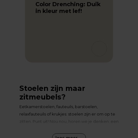
Color Drenching: Duik
in kleur met lef!
februar
Eetk
len
comf
Stoelen zijn maar
zitmeubels?
Eetkamerstoelen, fauteuils, barstoelen,
relaxfauteuils of krukjes: stoelen zijn er om op te
zitten. Punt uit! Nou nou, horen we je denken; een
stoel is al lang niet meer alleen een functioneel
zitmeubel. En daar gaan we je helemaal gelijk in
lees meer