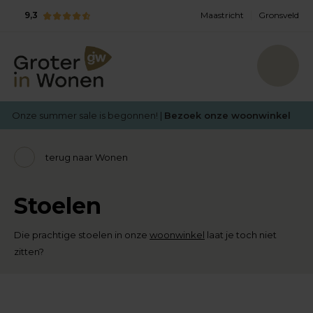
9,3
Maastricht
Gronsveld
Onze summer sale is begonnen! |
Bezoek onze woonwinkel
terug naar Wonen
Stoelen
Die prachtige stoelen in onze
woonwinkel
laat je toch niet
zitten?