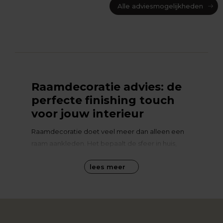
Alle adviesmogelijkheden
Raamdecoratie advies: de
perfecte finishing touch
voor jouw interieur
Raamdecoratie doet veel meer dan alleen een
raam aankleden. Het bepaalt de sfeer in huis,
beïnvloedt de lichtinval en zorgt voor privacy en
lees meer
comfort. Maar met zoveel mogelijkheden – van
gordijnen en jaloezieën tot plisségordijnen,
shutters en slimme raamdecoratie – kan het lastig
zijn om de juiste keuze te maken. Met persoonlijk
raamdecoratie advies van Groter in Wonen