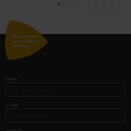
1
2
3
4
5
6
De start van
jouw nieuwe
interieur
Naam
E-mail
Telefoon