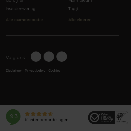
Gordijnen
Marmoleum
raamdecoratie.
Insectenwering
Tapijt
Of je nu een warme woonkamer wilt creëren,
Alle raamdecoratie
Alle vloeren
een rustige slaapkamer zoekt of jouw hele
woning wilt voorzien van nieuwe raamdecoratie:
samen vinden we de oplossing die past bij jouw
interieur.
Waarom kiezen voor
Volg ons!
raamdecoratie advies?
Disclaimer
Privacybeleid
Cookies
Zelf raamdecoratie kiezen lijkt eenvoudig, maar
er komt vaak meer bij kijken dan alleen een
mooie kleur uitzoeken. De juiste maat, stof,
ophanging en functionaliteit maken uiteindelijk
het verschil.
Met persoonlijk advies profiteer je van:
9,3
Klantenbeoordelingen
Een specialist die met je meedenkt in jouw
eigen woning.