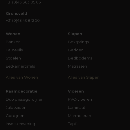
+31 (0)43 363 05 05
Gronsveld
+31 (0)43 408 12 50
Wonen
Slapen
Banken
Boxsprings
Fauteuils
Bedden
Stoelen
Bedbodems
Eetkamertafels
Matrassen
Alles van Wonen
Alles van Slapen
Raamdecoratie
Vloeren
Duo plisségordijnen
PVC-vloeren
Jaloezieën
Laminaat
Gordijnen
Marmoleum
Insectenwering
Tapijt