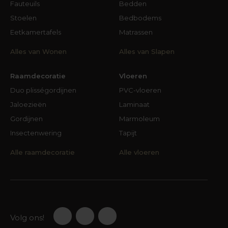
Fauteuils
Bedden
Stoelen
Bedbodems
Eetkamertafels
Matrassen
Alles van Wonen
Alles van Slapen
Raamdecoratie
Vloeren
Duo plisségordijnen
PVC-vloeren
Jaloezieën
Laminaat
Gordijnen
Marmoleum
Insectenwering
Tapijt
Alle raamdecoratie
Alle vloeren
Volg ons!