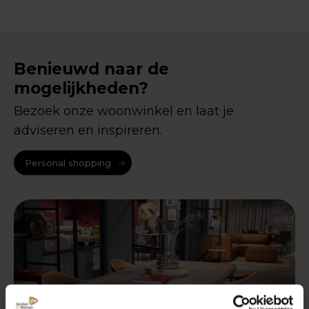
Benieuwd naar de
mogelijkheden?
Bezoek onze woonwinkel en laat je
adviseren en inspireren.
Personal shopping