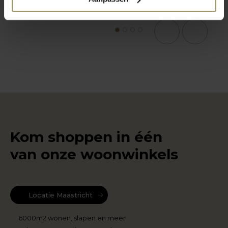
1
2
3
4
Kom shoppen in één
van onze woonwinkels
Locatie Maastricht
6000m2 wonen, slapen en meer