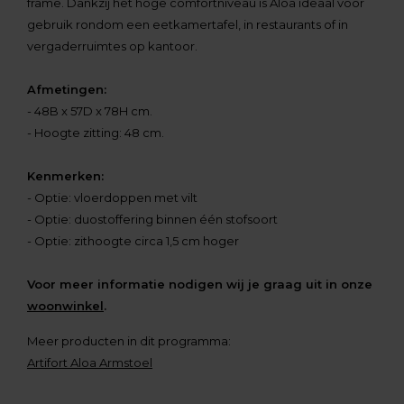
frame. Dankzij het hoge comfortniveau is Aloa ideaal voor
gebruik rondom een eetkamertafel, in restaurants of in
vergaderruimtes op kantoor.
Afmetingen:
- 48B x 57D x 78H cm.
- Hoogte zitting: 48 cm.
Kenmerken:
- Optie: vloerdoppen met vilt
- Optie: duostoffering binnen één stofsoort
- Optie: zithoogte circa 1,5 cm hoger
Voor meer informatie nodigen wij je graag uit in onze
woonwinkel
.
Meer producten in dit programma:
Artifort Aloa Armstoel