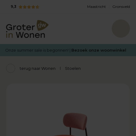
9,3
Maastricht
Gronsveld
Onze summer sale is begonnen! |
Bezoek onze woonwinkel
terug naar Wonen
Stoelen