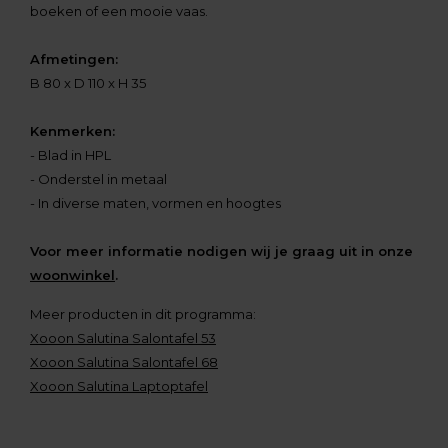
boeken of een mooie vaas.
Afmetingen:
B 80 x D 110 x H 35
Kenmerken:
- Blad in HPL
- Onderstel in metaal
- In diverse maten, vormen en hoogtes
Voor meer informatie nodigen wij je graag uit in onze
woonwinkel
.
Meer producten in dit programma:
Xooon Salutina Salontafel 53
Xooon Salutina Salontafel 68
Xooon Salutina Laptoptafel