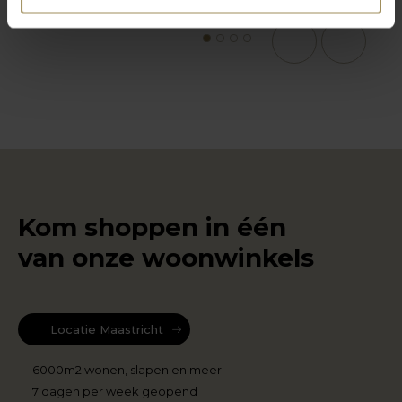
1
2
3
4
Kom shoppen in één
van onze woonwinkels
Locatie Maastricht
6000m2 wonen, slapen en meer
7 dagen per week geopend