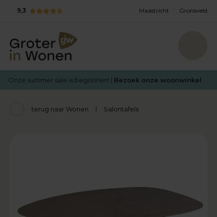
9,3
Maastricht
Gronsveld
Onze summer sale is begonnen! |
Bezoek onze woonwinkel
terug naar Wonen
Salontafels