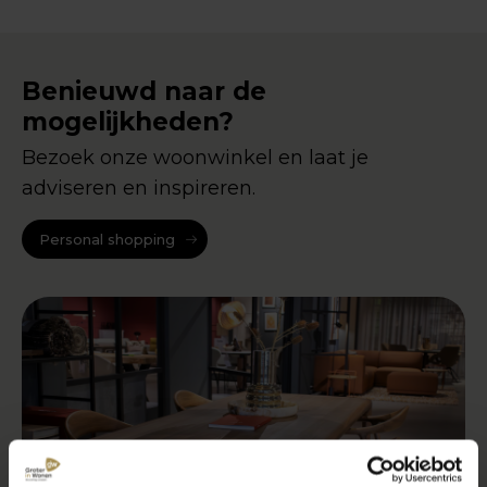
Benieuwd naar de
mogelijkheden?
Bezoek onze woonwinkel en laat je
adviseren en inspireren.
Personal shopping