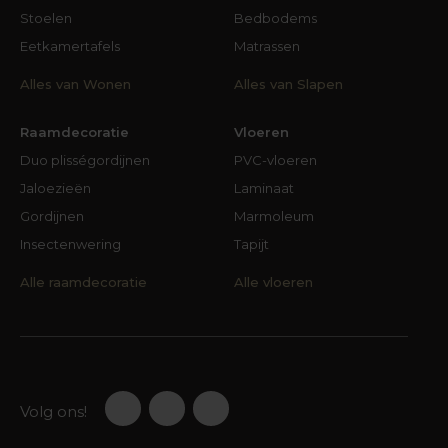
Stoelen
Bedbodems
Eetkamertafels
Matrassen
Alles van Wonen
Alles van Slapen
Raamdecoratie
Vloeren
Duo plisségordijnen
PVC-vloeren
Jaloezieën
Laminaat
Gordijnen
Marmoleum
Insectenwering
Tapijt
Alle raamdecoratie
Alle vloeren
Volg ons!