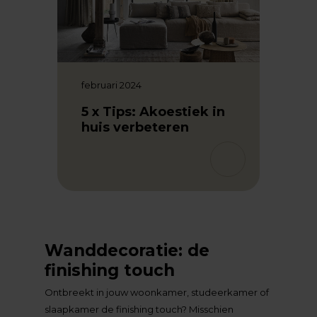
maart 
 Duik
Colo
in kl
februari 2024
5 x Tips: Akoestiek in
huis verbeteren
Wanddecoratie: de
finishing touch
Ontbreekt in jouw woonkamer, studeerkamer of
slaapkamer de finishing touch? Misschien