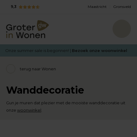
9,3
Maastricht
Gronsveld
Onze summer sale is begonnen! |
Bezoek onze woonwinkel
terug naar Wonen
Wanddecoratie
Gun je muren dat plezier met de mooiste wanddecoratie uit
onze
woonwinkel
.