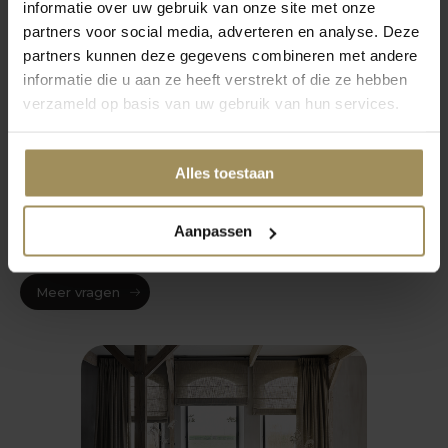
informatie over uw gebruik van onze site met onze
Wat is mooi voor aan de muur?
partners voor social media, adverteren en analyse. Deze
partners kunnen deze gegevens combineren met andere
informatie die u aan ze heeft verstrekt of die ze hebben
Wat is een wanddecoratie?
verzameld op basis van uw gebruik van hun services.
Wat aan de muur hangen woonkamer?
Alles toestaan
Hoe kies je wanddecoratie?
Aanpassen
Meer vragen