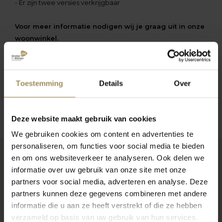
- Er zijn twee versies verkrijgbaar
Voor meer informatie nodigen wij je graag uit in onze
woonwinkel.
Meer producten in dit programma:
Wandkraft Feltro Acustico 002 Wanddecoratie
Wandkraft Herkomst Wanddecoratie
Toestemming
Details
Over
Wandkraft Pulse Wanddecoratie
Deze website maakt gebruik van cookies
We gebruiken cookies om content en advertenties te
personaliseren, om functies voor social media te bieden
en om ons websiteverkeer te analyseren. Ook delen we
Benieuwd naar de
informatie over uw gebruik van onze site met onze
mogelijkheden?
partners voor social media, adverteren en analyse. Deze
partners kunnen deze gegevens combineren met andere
Bezoek onze woonwinkel en laat je
informatie die u aan ze heeft verstrekt of die ze hebben
adviseren en inspireren.
verzameld op basis van uw gebruik van hun services.