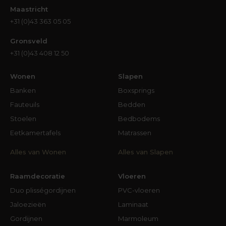
Maastricht
+31 (0)43 363 05 05
Gronsveld
+31 (0)43 408 12 50
Wonen
Slapen
Banken
Boxsprings
Fauteuils
Bedden
Stoelen
Bedbodems
Eetkamertafels
Matrassen
Alles van Wonen
Alles van Slapen
Raamdecoratie
Vloeren
Duo plisségordijnen
PVC-vloeren
Jaloezieën
Laminaat
Gordijnen
Marmoleum