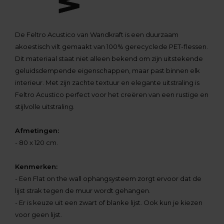
De Feltro Acustico van Wandkraft is een duurzaam
akoestisch vilt gemaakt van 100% gerecyclede PET-flessen.
Dit materiaal staat niet alleen bekend om zijn uitstekende
geluidsdempende eigenschappen, maar past binnen elk
interieur. Met zijn zachte textuur en elegante uitstraling is
Feltro Acustico perfect voor het creëren van een rustige en
stijlvolle uitstraling.
Afmetingen:
- 80 x 120 cm.
Kenmerken:
- Een Flat on the wall ophangsysteem zorgt ervoor dat de
lijst strak tegen de muur wordt gehangen.
- Er is keuze uit een zwart of blanke lijst. Ook kun je kiezen
voor geen lijst.