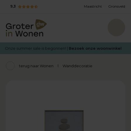
9,3
Maastricht
Gronsveld
Onze summer sale is begonnen! |
Bezoek onze woonwinkel
terug naar Wonen
Wanddecoratie