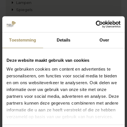
Lampen
Spiegels
Raamdecoratie
Zachte raamdecoratie
Duo plisségordijnen
Toestemming
Details
Over
Duo rolgordijnen
Gordijnen
Paneelgordijnen
Deze website maakt gebruik van cookies
Plisségordijnen
We gebruiken cookies om content en advertenties te
Rolgordijnen
personaliseren, om functies voor social media te bieden
Silhouettes
en om ons websiteverkeer te analyseren. Ook delen we
Vouwgordijnen
informatie over uw gebruik van onze site met onze
Versus
partners voor social media, adverteren en analyse. Deze
partners kunnen deze gegevens combineren met andere
Harde raamdecoratie
informatie die u aan ze heeft verstrekt of die ze hebben
Jaloezieën
verzameld op basis van uw gebruik van hun services.
Shutters
Verticale lamellen