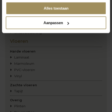
Overig
Alles toestaan
Insectenwering
Zonwering
Aanpassen
Rails
Smart bediening
Vloeren
Harde vloeren
Laminaat
Marmoleum
PVC-vloeren
Vinyl
Zachte vloeren
Tapijt
Overig
Plinten