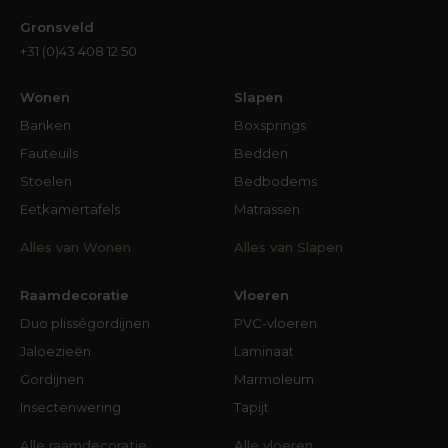
Gronsveld
+31 (0)43 408 12 50
Wonen
Slapen
Banken
Boxsprings
Fauteuils
Bedden
Stoelen
Bedbodems
Eetkamertafels
Matrassen
Alles van Wonen
Alles van Slapen
Raamdecoratie
Vloeren
Duo plisségordijnen
PVC-vloeren
Jaloezieën
Laminaat
Gordijnen
Marmoleum
Insectenwering
Tapijt
Alle raamdecoratie
Alle vloeren