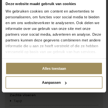
Deze website maakt gebruik van cookies
Shutters
We gebruiken cookies om content en advertenties te
Verticale lamellen
personaliseren, om functies voor social media te bieden
Overig
en om ons websiteverkeer te analyseren. Ook delen we
Insectenwering
informatie over uw gebruik van onze site met onze
Zonwering
partners voor social media, adverteren en analyse. Deze
Rails
partners kunnen deze gegevens combineren met andere
Smart bediening
informatie die u aan ze heeft verstrekt of die ze hebben
verzameld op basis van uw gebruik van hun services.
Vloeren
Harde vloeren
Alles toestaan
Laminaat
Marmoleum
PVC-vloeren
Aanpassen
Vinyl
Zachte vloeren
Tapijt