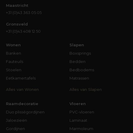
Maastricht
+31 (0)43 363 05 05
Gronsveld
+31 (0)43 408 12 50
Wonen
Slapen
Banken
Boxsprings
Fauteuils
Bedden
Stoelen
Bedbodems
Eetkamertafels
Matrassen
Alles van Wonen
Alles van Slapen
Raamdecoratie
Vloeren
Duo plisségordijnen
PVC-vloeren
Jaloezieën
Laminaat
Gordijnen
Marmoleum