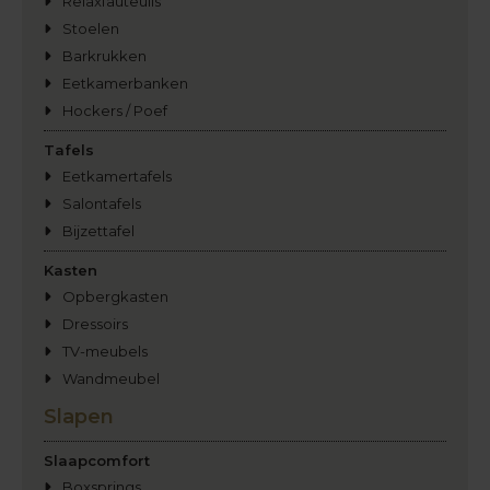
Relaxfauteuils
Stoelen
Barkrukken
Eetkamerbanken
Hockers / Poef
Tafels
Eetkamertafels
Salontafels
Bijzettafel
Kasten
Opbergkasten
Dressoirs
TV-meubels
Wandmeubel
Slapen
Slaapcomfort
Boxsprings