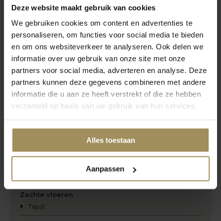
Deze website maakt gebruik van cookies
Shutters
We gebruiken cookies om content en advertenties te
Verticale lamellen
personaliseren, om functies voor social media te bieden
Overig
en om ons websiteverkeer te analyseren. Ook delen we
Insectenwering
informatie over uw gebruik van onze site met onze
Zonwering
partners voor social media, adverteren en analyse. Deze
Rails
partners kunnen deze gegevens combineren met andere
Smart bediening
informatie die u aan ze heeft verstrekt of die ze hebben
verzameld op basis van uw gebruik van hun services.
Vloeren
Harde vloeren
Alles toestaan
Laminaat
Marmoleum
PVC-vloeren
Aanpassen
Vinyl
Zachte vloeren
Tapijt