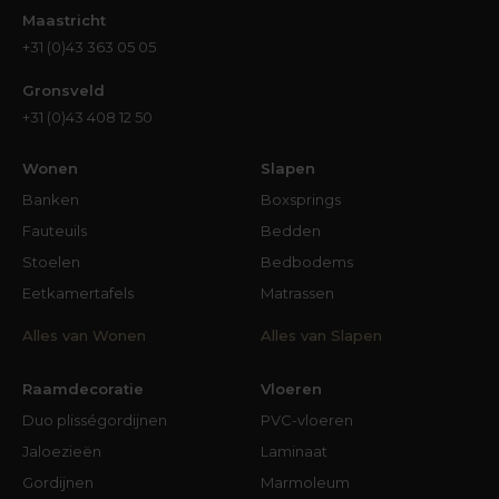
Maastricht
+31 (0)43 363 05 05
Gronsveld
+31 (0)43 408 12 50
Wonen
Slapen
Banken
Boxsprings
Fauteuils
Bedden
Stoelen
Bedbodems
Eetkamertafels
Matrassen
Alles van Wonen
Alles van Slapen
Raamdecoratie
Vloeren
Duo plisségordijnen
PVC-vloeren
Jaloezieën
Laminaat
Gordijnen
Marmoleum