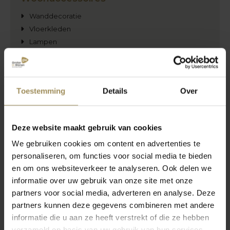
Wanddecoratie
Vloerkleden
Lampen
Spiegels
Raamdecoratie
Toestemming
Details
Over
Zachte raamdecoratie
Duo plisségordijnen
Duo rolgordijnen
Deze website maakt gebruik van cookies
Gordijnen
We gebruiken cookies om content en advertenties te
Paneelgordijnen
personaliseren, om functies voor social media te bieden
Plisségordijnen
en om ons websiteverkeer te analyseren. Ook delen we
Rolgordijnen
informatie over uw gebruik van onze site met onze
Silhouettes
partners voor social media, adverteren en analyse. Deze
Vouwgordijnen
partners kunnen deze gegevens combineren met andere
Versus
informatie die u aan ze heeft verstrekt of die ze hebben
Harde raamdecoratie
verzameld op basis van uw gebruik van hun services.