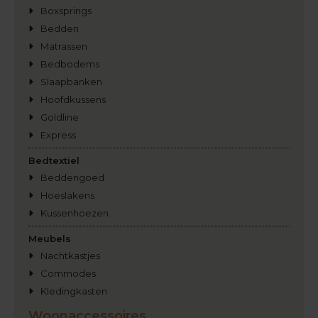
Boxsprings
Bedden
Matrassen
Bedbodems
Slaapbanken
Hoofdkussens
Goldline
Express
Bedtextiel
Beddengoed
Hoeslakens
Kussenhoezen
Meubels
Nachtkastjes
Commodes
Kledingkasten
Woonaccessoires