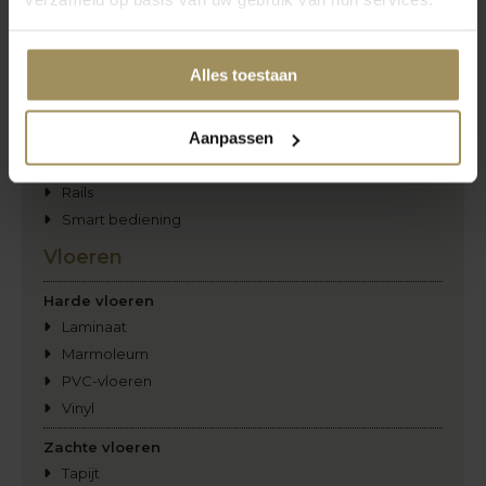
Jaloezieën
Shutters
Verticale lamellen
Alles toestaan
Overig
Aanpassen
Insectenwering
Zonwering
Rails
Smart bediening
Vloeren
Harde vloeren
Laminaat
Marmoleum
PVC-vloeren
Vinyl
Zachte vloeren
Tapijt