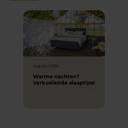
novem
ust:
Een 
augustus 2024
Hoe 
lekk
Warme nachten?
Verkoelende slaaptips!