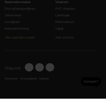
Raamdecoratie
Vloeren
Duo plisségordijnen
PVC-vloeren
Jaloezieën
Laminaat
Gordijnen
Marmoleum
Insectenwering
Tapijt
Alle raamdecoratie
Alle vloeren
Volg ons!
Disclaimer
Privacybeleid
Cookies
Contact?