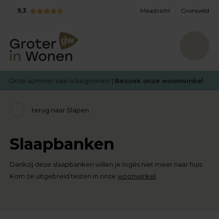
9,3
Maastricht
Gronsveld
Onze summer sale is begonnen! |
Bezoek onze woonwinkel
terug naar Slapen
Slaapbanken
Dankzij deze slaapbanken willen je logés niet meer naar huis.
Kom ze uitgebreid testen in onze
woonwinkel
.