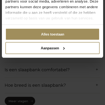
partners voor social media, adverteren en analyse. Deze
partners kunnen deze gegevens combineren met andere
informatie die u aan ze heeft verstrekt of die ze hebben
Veelgestelde vragen
verzameld op basis van uw gebruik van hun services.
Waar moet je op letten bij de aankoop
Alles toestaan
van een slaapbank?
Aanpassen
Welke slaapbank slaapt goed?
Is een slaapbank comfortabel?
Hoe breed is een slaapbank?
Meer vragen