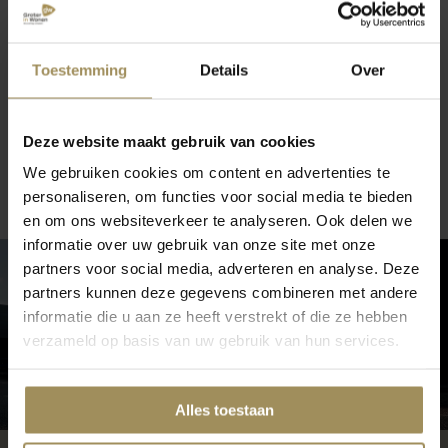
Silvana bij Groter in Wonen
Een goede nachtrust begint bij de juiste
Toestemming
Details
Over
ondersteuning. Daarom is Silvana al jarenlang
specialist in hoogwaardige hoofdkussens en
bedtextiel. Bij Groter in Wonen ontdek je de
Deze website maakt gebruik van cookies
collectie van Silvana: comfortabele hoofdkussens
en dekbedden die bijdragen aan een gezonde
We gebruiken cookies om content en advertenties te
lees meer
slaaphouding, optimale ondersteuning en een
personaliseren, om functies voor social media te bieden
aangenaam slaapklimaat.
en om ons websiteverkeer te analyseren. Ook delen we
informatie over uw gebruik van onze site met onze
Specialist in slaapcomfort
partners voor social media, adverteren en analyse. Deze
Silvana ontwikkelt al ruim 40 jaar hoofdkussens
partners kunnen deze gegevens combineren met andere
met als doel het slaapcomfort te verbeteren. Het
informatie die u aan ze heeft verstrekt of die ze hebben
merk richt zich specifiek op het belang van een
verzameld op basis van uw gebruik van hun services.
goed hoofdkussen als onderdeel van een
gezonde slaaphouding. In 1983 introduceerde
Alles toestaan
Silvana het bekende
Silvana Support
hoofdkussen
, een innovatief kussen met