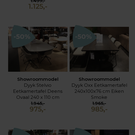
1.499,-
1.125,-
-50%
-50%
Showroommodel
Showroommodel
Dyyk Stelvio
Dyyk Oxx Eetkamertafel
Eetkamertafel Deens
240x100x76 cm Eiken
Ovaal 240 x 110 cm
Smoke
1.945,-
1.965,-
975,-
985,-