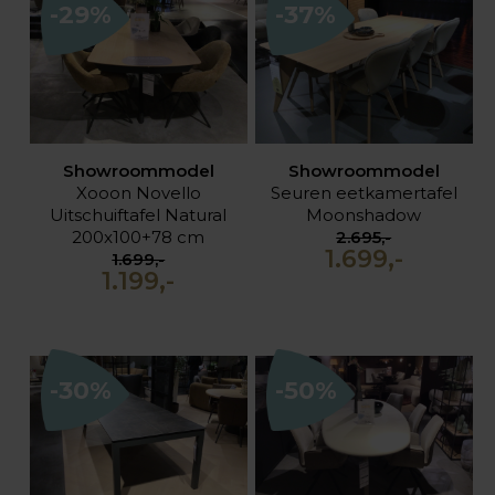
-29%
-37%
Showroommodel
Showroommodel
Xooon Novello
Seuren eetkamertafel
Uitschuiftafel Natural
Moonshadow
200x100+78 cm
2.695,-
1.699,-
1.699,-
1.199,-
-30%
-50%