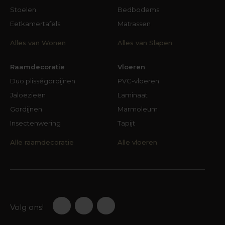
Stoelen
Bedbodems
Eetkamertafels
Matrassen
Alles van Wonen
Alles van Slapen
Raamdecoratie
Vloeren
Duo plisségordijnen
PVC-vloeren
Jaloezieën
Laminaat
Gordijnen
Marmoleum
Insectenwering
Tapijt
Alle raamdecoratie
Alle vloeren
Volg ons!