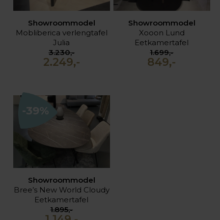
Showroommodel
Showroommodel
Mobliberica verlengtafel
Xooon Lund
Julia
Eetkamertafel
3.230,-
1.699,-
2.249,-
849,-
-39%
Showroommodel
Bree’s New World Cloudy
Eetkamertafel
1.895,-
1.149,-