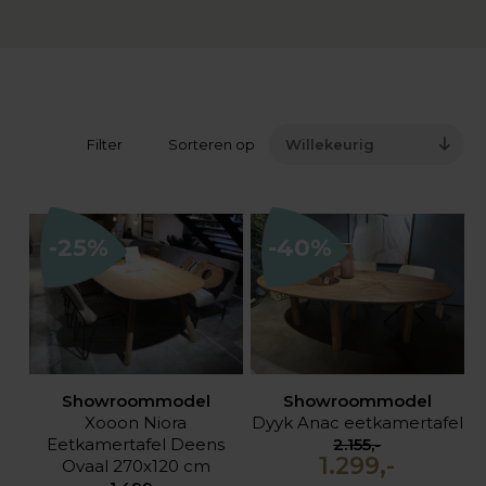
Filter
Sorteren op
Willekeurig
-25%
-40%
Showroommodel
Showroommodel
Xooon Niora
Dyyk Anac eetkamertafel
Eetkamertafel Deens
2.155,-
1.299,-
Ovaal 270x120 cm