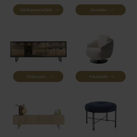
Eetkamertafels
Stoelen
Dressoirs
Fauteuils