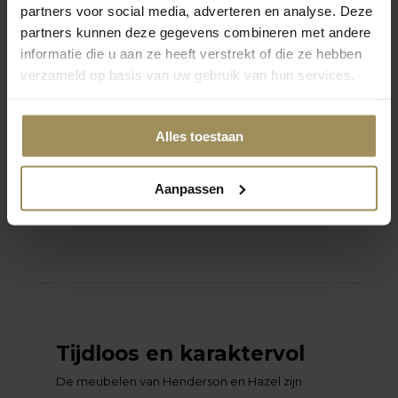
Bijzettafel
Eetkamerbanken
partners voor social media, adverteren en analyse. Deze
partners kunnen deze gegevens combineren met andere
informatie die u aan ze heeft verstrekt of die ze hebben
verzameld op basis van uw gebruik van hun services.
Alles toestaan
Aanpassen
Barkrukken
Tijdloos en karaktervol
De meubelen van Henderson en Hazel zijn