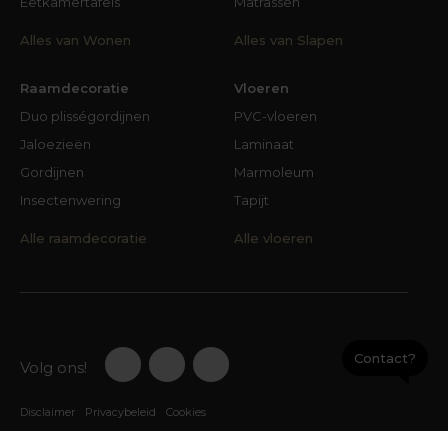
Eetkamertafels
Matrassen
ervaren en beleven. Maar ook online is het goed
Alles van Wonen
Alles van Slapen
vertoeven bij Groter in Wonen: regelmatig
publiceren we daar een actie of aanbieding.
Raamdecoratie
Vloeren
Ontdek en geniet!
Duo plisségordijnen
PVC-vloeren
Kom de pracht en de kwaliteit van Henders &
Jaloezieën
Laminaat
Hazel ontdekken bij Groter in Wonen aan de
Gordijnen
Marmoleum
Galjoenweg in Maastricht, de mooiste
woonwinkel van Nederland. Onze woonmensen
Insectenwering
Tapijt
én de koffie staan voor je klaar. Of bezoek ons
Alle raamdecoratie
Alle vloeren
online op www.groterinwonen.nl, want daar kun
je de meubels van Henders and Hazel natuurlijk
ook kopen, da’s wel zo makkelijk.
Contact?
Volg ons!
Disclaimer
Privacybeleid
Cookies