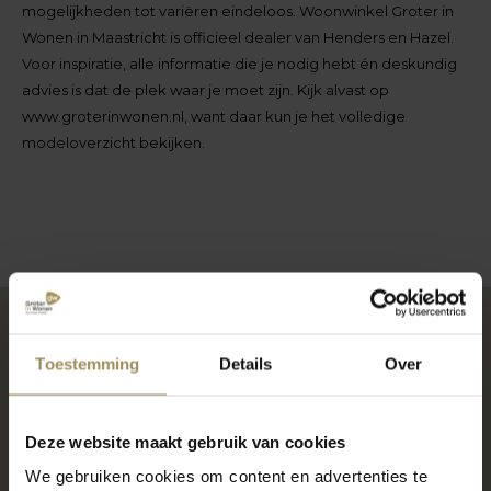
mogelijkheden tot variëren eindeloos. Woonwinkel Groter in
Wonen in Maastricht is officieel dealer van Henders en Hazel.
Voor inspiratie, alle informatie die je nodig hebt én deskundig
advies is dat de plek waar je moet zijn. Kijk alvast op
www.groterinwonen.nl, want daar kun je het volledige
modeloverzicht bekijken.
Toestemming
Details
Over
Kom shoppen in één
van onze woonwinkels
Deze website maakt gebruik van cookies
We gebruiken cookies om content en advertenties te