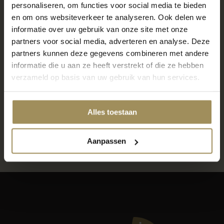
personaliseren, om functies voor social media te bieden
Locatie Maastricht
en om ons websiteverkeer te analyseren. Ook delen we
informatie over uw gebruik van onze site met onze
6000m2 wonen, slapen en meer
partners voor social media, adverteren en analyse. Deze
7 dagen per week geopend
partners kunnen deze gegevens combineren met andere
Gratis parkeren voor de deur
informatie die u aan ze heeft verstrekt of die ze hebben
verzameld op basis van uw gebruik van hun services.
Locatie Gronsveld
Alles toestaan
600m2 raamdecoratie, vloeren en meer
Gratis parkeren voor de deur
Aanpassen