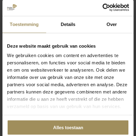
Hoeveel ruimte heb je nodig voor een
barkruk?
Toestemming
Details
Over
Hoeveel cm tussen barkruk en tafel?
Deze website maakt gebruik van cookies
Hoe hoog mag een barkruk zijn?
We gebruiken cookies om content en advertenties te
personaliseren, om functies voor social media te bieden
Meer vragen
en om ons websiteverkeer te analyseren. Ook delen we
informatie over uw gebruik van onze site met onze
partners voor social media, adverteren en analyse. Deze
partners kunnen deze gegevens combineren met andere
informatie die u aan ze heeft verstrekt of die ze hebben
verzameld op basis van uw gebruik van hun services.
Alles toestaan
november 2025