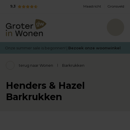
9,3
Maastricht
Gronsveld
Onze summer sale is begonnen! |
Bezoek onze woonwinkel
terug naar Wonen
Barkrukken
Henders & Hazel
Barkrukken