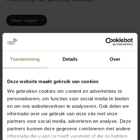
Meer vragen
Toestemming
Details
Over
Deze website maakt gebruik van cookies
mei 2026
We gebruiken cookies om content en advertenties te
5 tips voor het
personaliseren, om functies voor social media te bieden
inrichten van een
en om ons websiteverkeer te analyseren. Ook delen we
novem
grote woonkamer
informatie over uw gebruik van onze site met onze
euils
5 x t
partners voor social media, adverteren en analyse. Deze
e
hier 
partners kunnen deze gegevens combineren met andere
aans
informatie die u aan ze heeft verstrekt of die ze hebben