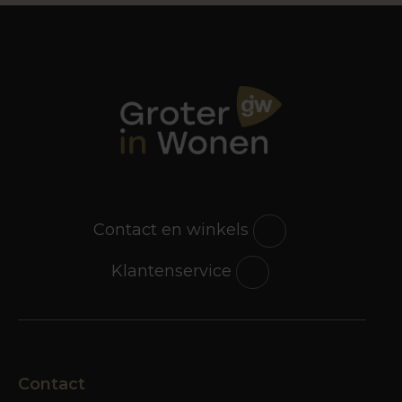
variëteit aan modellen. Naar welke stoel je ook
op zoek bent, een klassieke, een stoere, een
hippe of een luxe variant; wij hebben hem voor je.
Word jij blij van een strak, compact model?
Hebben we… Zoek je een stijlvolle oorfauteuil
met een klassieke uitstraling? Geen probleem…
Of zit jij beter in een royale, weldadige
relaxfauteuil? Ook dié ga je aantreffen in onze
woonwinkel. We hebben voor elk interieur en
voor elke woonwens de perfecte meubels. Geef
je interieur eens een boost en kom inspiratie
Contact en winkels
opdoen en de mooiste fauteuils shoppen bij
Groter in Wonen!
Klantenservice
Magistrale merken
Wie een nieuwe fauteuil gaat aanschaffen, moet
uiteraard keuzes maken. Misschien heb je al een
uitgesproken voorkeur voor een bepaald merk,
Contact
omdat de meubels uit die collectie qua