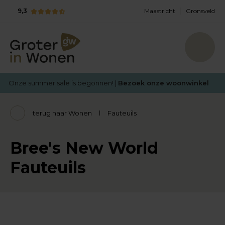
9,3
Maastricht
Gronsveld
Onze summer sale is begonnen! |
Bezoek onze woonwinkel
terug naar Wonen
Fauteuils
Bree's New World
Fauteuils