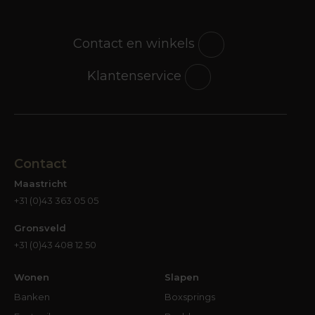
en robuuste eettafels. Door de vele stof-, leer- en
materiaalopties stel je bovendien eenvoudig een
Contact en winkels
meubel samen dat past bij jouw persoonlijke
woonstijl.
Klantenservice
Eindeloos combineren en
personaliseren
Een van de sterke punten van Dyyk is de
mogelijkheid tot personalisatie. Veel modellen
Contact
zijn verkrijgbaar in verschillende opstellingen,
Maastricht
stoffen, kleuren en afwerkingen. Zo creëer je een
+31 (0)43 363 05 05
meubel dat volledig aansluit bij jouw interieur en
wensen, of je nu gaat voor rustig en natuurlijk of
Gronsveld
juist uitgesproken en gedurfd.
+31 (0)43 408 12 50
Ontdek Dyyk bij Groter in
Wonen
Slapen
Wonen
Banken
Boxsprings
Bij Groter in Wonen helpen we je graag bij het