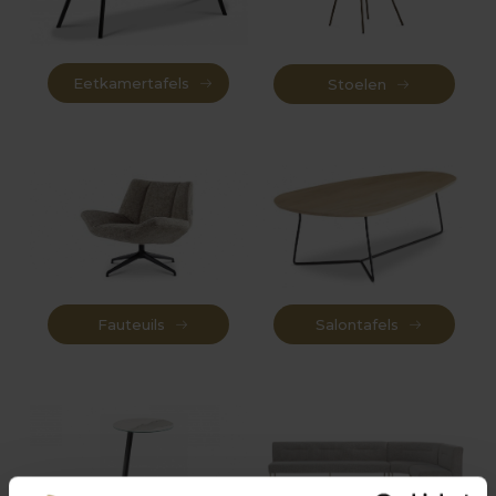
Eetkamertafels
Stoelen
Fauteuils
Salontafels