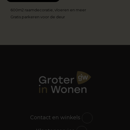
onderdanig, dus. Wij breken hier graag een lans
voor de bijzettafel. Vandaar dat je in het
600m2 raamdecoratie, vloeren en meer
uitgebreide en gevarieerde assortiment van
Gratis parkeren voor de deur
Groter in Wonen
alleen maar bijzondere en fraaie
bijzettafels aantreft. Kijk mee en val als een blok
voor de prinsen en prinsessen uit ons assortiment.
De bijzettafel; begeerlijk
en functioneel
De bijzettafel mag, net als elke andere tafel
eigenlijk, functioneel zijn. Laten we wel wezen,
een tafel is voornamelijk bedoeld om spullen op
te zetten, om aan te eten, om een
gezelschapsspel aan te spelen, om je voeten ’s
avonds op te leggen na een dag actief bezig zijn.
Er zijn nog zo veel meer functionaliteiten die je
aan een tafel kunt toedienen, we gaan ze hier
Contact en winkels
niet allemaal noemen natuurlijk. Waar het om
gaat, is dat een tafel een functioneel meubelstuk