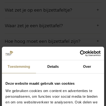
Wat zet je op een bijzettafeltje?
Waar zet je een bijzettafel?
Hoe hoog moet een bijzettafel zijn?
Meer vragen
Toestemming
Details
Over
Deze website maakt gebruik van cookies
We gebruiken cookies om content en advertenties te
personaliseren, om functies voor social media te bieden
en om ons websiteverkeer te analyseren. Ook delen we
novem