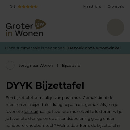
9,3
Maastricht
Gronsveld
Onze summer sale is begonnen! |
Bezoek onze woonwinkel
terug naar Wonen
Bijzettafel
DYYK Bijzettafel
Een bijzettafel komt altijd van pas in huis. Gemak dient de
mens en zo’n bijzettafel draagt bij aan dat gemak. Als je in je
favoriete
fauteuil
naar je favoriete muziek zit te luisteren, wil je
je favoriete drankje en de afstandsbediening graag onder
handbereik hebben, toch? Welnu, daar komt de bijzettafel in