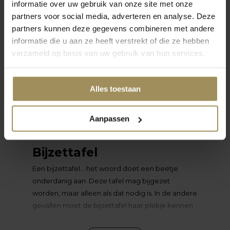
informatie over uw gebruik van onze site met onze
zo
Glan
partners voor social media, adverteren en analyse. Deze
oktober 2024
oe
voeg
partners kunnen deze gegevens combineren met andere
aan j
Keramische
informatie die u aan ze heeft verstrekt of die ze hebben
Tafelbladen: Stevig,
verzameld op basis van uw gebruik van hun services.
Stijlvol en Stainproof
Alles toestaan
Aanpassen
Bijzettafel
Een bijzettafel… het woord doet een beetje
onderdanig aan. Deze tafel mag bijgezet
worden, maar alleen als dat nodig is. In de andere
gevallen moet de bijzettafel haar plekje kennen
in een hoekje van de kamer of zelfs in een