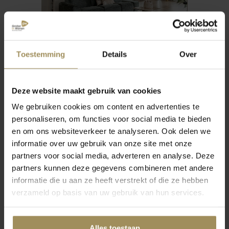
mei 2026
Toestemming
Details
Over
5 tips voor het
inrichten van een
novem
grote woonkamer
Deze website maakt gebruik van cookies
We gebruiken cookies om content en advertenties te
euils
5 x t
e
hier 
personaliseren, om functies voor social media te bieden
aans
en om ons websiteverkeer te analyseren. Ook delen we
informatie over uw gebruik van onze site met onze
partners voor social media, adverteren en analyse. Deze
partners kunnen deze gegevens combineren met andere
informatie die u aan ze heeft verstrekt of die ze hebben
verzameld op basis van uw gebruik van hun services.
Fabuleuze fauteuils
Alles toestaan