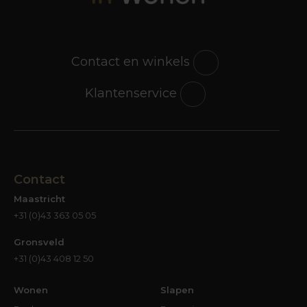
relaxfauteuil? Ook dié ga je aantreffen in onze
woonwinkel. We hebben voor elk interieur en
voor elke woonwens de perfecte meubels. Geef
je interieur eens een boost en kom inspiratie
Contact en winkels
opdoen en de mooiste fauteuils shoppen bij
Groter in Wonen!
Klantenservice
Magistrale merken
Wie een nieuwe fauteuil gaat aanschaffen, moet
uiteraard keuzes maken. Misschien heb je al een
uitgesproken voorkeur voor een bepaald merk,
Contact
omdat de meubels uit die collectie qua
Maastricht
uitstraling, qua stijl en qua ‘feel’ bij jou passen. Dat
+31 (0)43 363 05 05
kan. We noemden al enkele mooie merken,
maar beloofden je veel meer. Wat denk je van
Gronsveld
Pode,
Zuiver
, Normann Copenhagen, Jame en
+31 (0)43 408 12 50
Bree’s New World? Tussen al die stoelen (en
andere meubels) in al die collecties ga je zonder
Wonen
Slapen
twijfel vinden wat jij mooi vindt. Maar misschien is