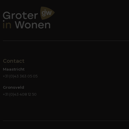
Wonen vind je de banken die bij jouw interieur
Mooie materialen maken de bank
Bij de aanschaf van een nieuwe bank besteed je
gebruiksvriendelijkheid en luxe uitstraling van
tegenwoordig nog steeds in echt leer uitgevoe
leer benaderen of in sommige opzichten zelfs o
keuze. Met stof kun je alle kanten op qua stru
nog beslissen welke poten jouw bankstel gaan 
Contact
vierkant? Strak of klassiek? Het zijn de klein
kiest; bij Groter in Wonen hebben we de perf
Maastricht
+31 (0)43 363 05 05
Helemaal jouw stijl
Je kunt als een blok vallen voor een van de ve
Gronsveld
zoals jij hem op www.groterinwonen.nl of in e
+31 (0)43 408 12 50
je het perfecte bankstel liever zelf wilt samen
kleur, de bekleding en het onderstel van je ba
maar ook de tuinkamer, de slaapkamer en zelf
plaatst, hij staat altijd goed. Het is toch hee
en stijl van je interieur moeten bij jou passen