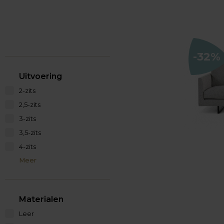
-32%
Uitvoering
2-zits
2,5-zits
3-zits
3,5-zits
4-zits
Meer
Materialen
Leer