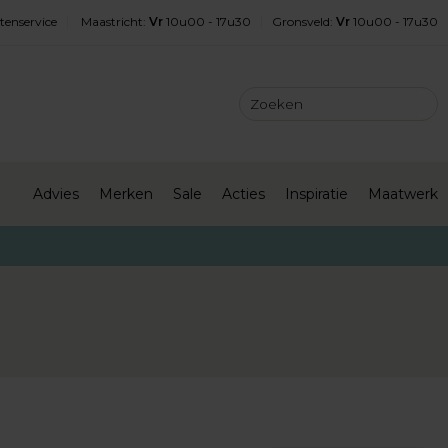
tenservice
Maastricht
:
Vr
10u00 - 17u30
Gronsveld
:
Vr
10u00 - 17u30
Advies
Merken
Sale
Acties
Inspiratie
Maatwerk