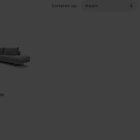
Sorteren op
Naam
nk