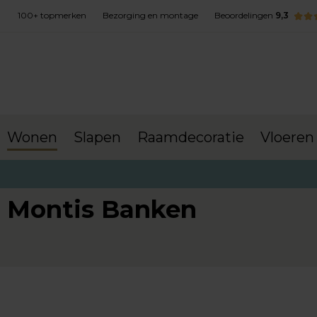
100+ topmerken
Bezorging en montage
Beoordelingen
9,3
Wonen
Slapen
Raamdecoratie
Vloeren
terug naar Wonen
Banken
Montis Banken