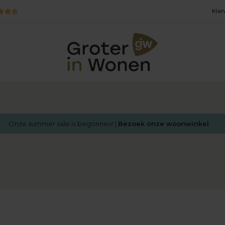
Klan
Onze summer sale is begonnen! |
Bezoek onze woonwinkel