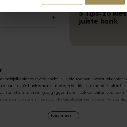
juni 2024
5 Tips: zó kies
juiste bank
r
arschijnlijk niet over één nacht ijs. Je nieuwe bank wordt misschien
a maar na: zo’n bank is nu niet meteen het kleinste meubelstuk in huis
n en zitten, toch wel graag liggend door. Lekker chillen voor de tel
is naar de mooiste en meest comfortabele banken, doet er verstandig
kijken. Hier vind je bankstellen in alle soorten en maten, in alle kleu
an merken en fabrikanten die topkwaliteit leveren. We weten dat het 
lees meer
 Wij weten het wel… De
interieuradviseurs
van Groter in Wonen nemen gr