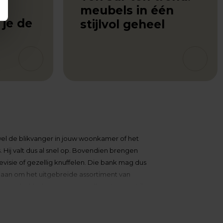
meubels in één
 je de
stijlvol geheel
 wel de blikvanger in jouw woonkamer of het
. Hij valt dus al snel op. Bovendien brengen
evisie of gezellig knuffelen. Die bank mag dus
 aan om het uitgebreide assortiment van
ren en bekledingen en voor elke interieurstijl.
aanbod aan banken, zowel in woonwinkels als
aag de tijd om je bij te staan in je zoektocht