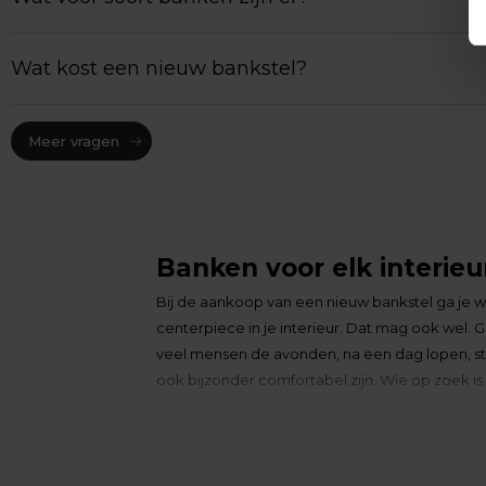
Wat kost een nieuw bankstel?
Meer vragen
Banken voor elk interieu
Bij de aankoop van een nieuw bankstel ga je wa
centerpiece in je interieur. Dat mag ook wel. G
veel mensen de avonden, na een dag lopen, staa
ook bijzonder comfortabel zijn. Wie op zoek 
woonwinkel
Groter in Wonen
eens grondig te be
Die banken zijn natuurlijk alleen afkomstig v
online, enorm is. Waar moet je dan beginnen?
naar jouw ideale bank.