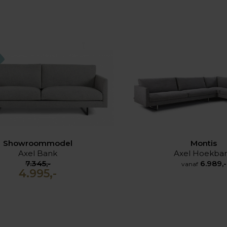
Showroommodel
Montis
Axel Bank
Axel Hoekba
7.345,-
6.989,-
vanaf
4.995,-