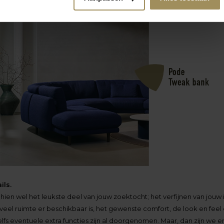
ils.
hien wel het leukste deel van jouw zoektocht; het verfijnen van jouw 
el ruimte er beschikbaar is, het gewenste comfort, de look en feel 
elfs eventuele extra functies zijn al doorgenomen. Maar, dan zijn we e