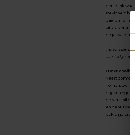
een bank waaro
stevigheid bie
daarom willen 
uitproberen. M
op jouw comfor
Tip van Ben: g
comfort je éch
Functionalitei
Naast comfort e
nemen. Denk ee
rugleuningen, 
de verschillend
en gebruiksgem
ook bij je pra