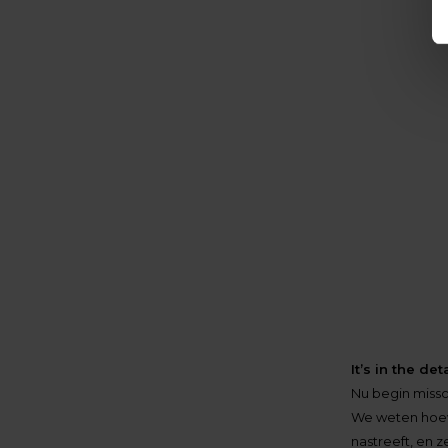
It’s in the deta
Nu begin missc
We weten hoeve
nastreeft, en z