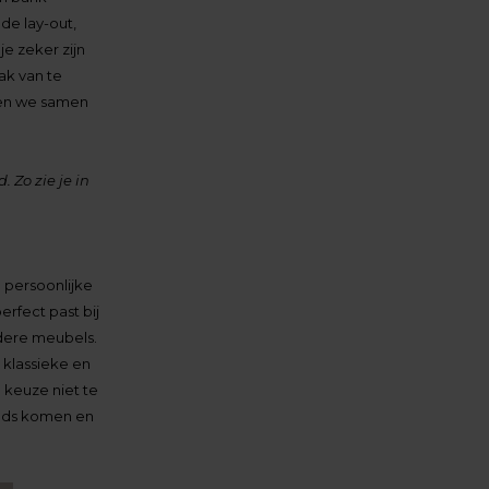
de lay-out,
je zeker zijn
ak van te
nen we samen
 Zo zie je in
e persoonlijke
erfect past bij
dere meubels.
r klassieke en
e keuze niet te
rends komen en