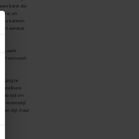
r een bank die
nline, en
lende banken
ect aansluit
 pas welk
ect aanvoelt.
rweging te
verstelbare
m de tijd om
w levensstijl
 en stijl, maar