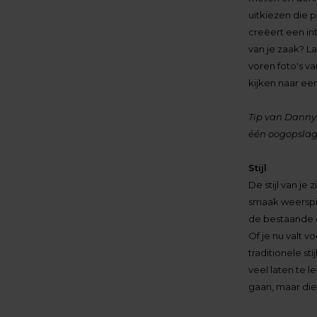
uitkiezen die 
creëert een int
van je zaak? L
voren foto's 
kijken naar ee
Tip van Danny:
één oogopslag 
Stijl
De stijl van je
smaak weerspieg
de bestaande d
Of je nu valt v
traditionele st
veel laten te 
gaan, maar die 