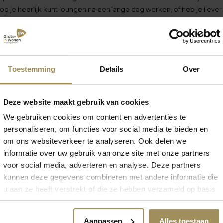
p je heerlijk kunt loungen na een lange dag werken, of heb je lieve
dt voor een meer rechtopstaande zithouding? Comfort koop je niet o
we je ook graag uitnodigen in onze woonwinkel! Hier kun je verschil
et de hulp van onze adviseurs vind jij gegarandeerd een bank die perf
t-wensen. Kom langs en ontdek het comfort zelf!
Toestemming
Details
Over
un jezelf de tijd om rustig elke bank uit te proberen. Soms ontdek je
t verlangt wanneer je neerploft op een bank die gewoon meteen perf
Deze website maakt gebruik van cookies
t
We gebruiken cookies om content en advertenties te
n stijl is het belangrijk om ook de functionaliteit van de bank in ove
personaliseren, om functies voor social media te bieden en
ns na over extra functies die voor jou van belang kunnen zijn, zoals 
om ons websiteverkeer te analyseren. Ook delen we
uitklapbare slaapbanken of zelfs opbergruimte onder de zitting. Nee
informatie over uw gebruik van onze site met onze partners
e functies van de bank te testen en te beoordelen of ze passen bij jou
voor social media, adverteren en analyse. Deze partners
ak. Op die manier maak je niet alleen een keuze die past bij je smaak
kunnen deze gegevens combineren met andere informatie die
ktische behoeften en wensen.
u aan ze heeft verstrekt of die ze hebben verzameld op basis
van uw gebruik van hun services.
Aanpassen
Alles toestaan