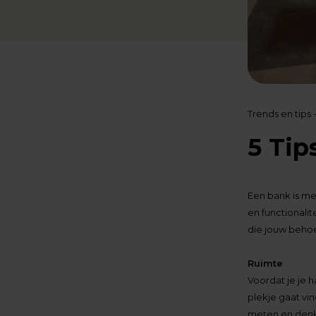
Trends en tips -
5 Tip
Een bank is mee
en functionalit
die jouw behoef
Ruimte
Voordat je je h
plekje gaat v
meten en denk 