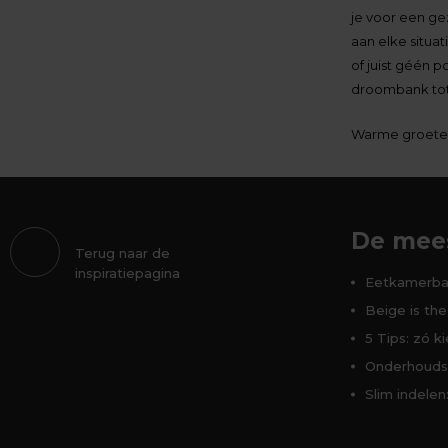
je voor een ge
aan elke situa
of juist géén p
droombank tot 
Warme groet
De mees
Terug naar de
inspiratiepagina
Eetkamerban
Beige is the
5 Tips: zó k
Onderhoudst
Slim indelen