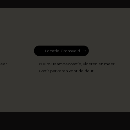
Locatie Gronsveld
meer
600m2 raamdecoratie, vloeren en meer
Gratis parkeren voor de deur
r