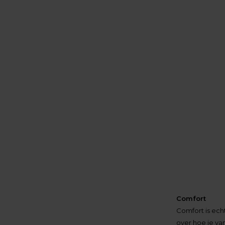
Comfort
Comfort is ech
over hoe je va