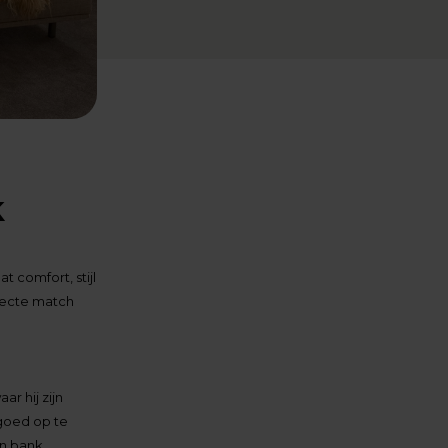
k
t comfort, stijl
rfecte match
r hij zijn
goed op te
en bank