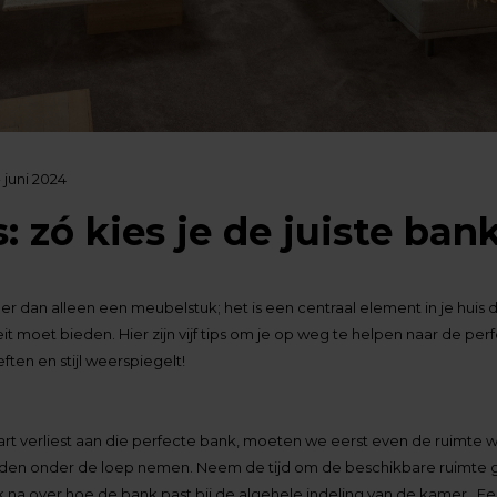
 juni 2024
s: zó kies je de juiste ban
r dan alleen een meubelstuk; het is een centraal element in je huis da
eit moet bieden. Hier zijn vijf tips om je op weg te helpen naar de pe
ten en stijl weerspiegelt!
art verliest aan die perfecte bank, moeten we eerst even de ruimte waa
inden onder de loep nemen. Neem de tijd om de beschikbare ruimte 
na over hoe de bank past bij de algehele indeling van de kamer. E