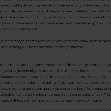
precies past bij de grootte van de (woon)kamer en perfect aansluit op 
erieur dat niet alleen mooi in balans is, maar ook lekker praktisch. Wil 
aat onze adviseurs jou dan helpen. Kom langs in onze woonwinkel, ma
van jouw woonkamer én meet zeker even de oppervlakte op; zo kun
n bank die perfect past!
 plak met tape het formaat van je (toekomstige) bank af op de grond.
of er genoeg ruimte is voor jouw nieuwe pronkstuk.
 zitbank moet absoluut samensmelten met de rest van je interieur en j
elen. Blijft dicht bij jouw persoonlijke smaak en kies een bank die p
ecoratieve elementen, zoals de kleur van de muren, de vloer en an
oor een strakke, moderne uitstraling of juist warm loopt voor een mee
ijl, er zijn genoeg opties om aan je wensen te voldoen. Probeer je bij j
leiden door de laatste trends, maar juist écht door je eigen smaak. T
bank blijft hopelijk nog heel wat jaartjes jouw trouwe zitmeubel.