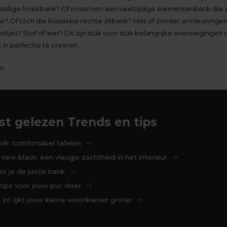
zellige hoekbank? Of misschien een veelzijdige elementenbank die 
tie? Of tóch die klassieke rechte zitbank? Met of zonder armleuninge
ootjes? Stof of leer? Dit zijn stuk voor stuk belangrijke overwegingen 
in perfectie te creëren.
en
t gelezen Trends en tips
k: comfortabel tafelen
 new black: een vleugje zachtheid in het interieur
ies je de juiste bank
ips voor jouw pvc vloer
: zó lijkt jouw kleine woonkamer groter