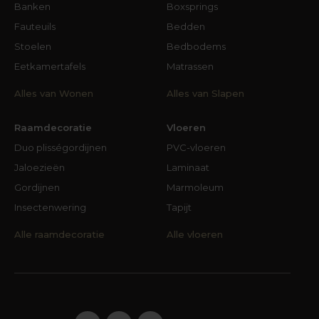
Banken
Boxsprings
Fauteuils
Bedden
Stoelen
Bedbodems
Eetkamertafels
Matrassen
Alles van Wonen
Alles van Slapen
Raamdecoratie
Vloeren
Duo plisségordijnen
PVC-vloeren
Jaloezieën
Laminaat
Gordijnen
Marmoleum
Insectenwering
Tapijt
Alle raamdecoratie
Alle vloeren