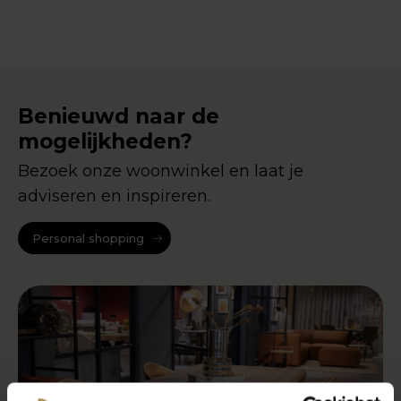
Benieuwd naar de
mogelijkheden?
Bezoek onze woonwinkel en laat je
adviseren en inspireren.
Personal shopping