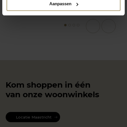
Aanpassen
1
2
3
4
Kom shoppen in één
van onze woonwinkels
Locatie Maastricht