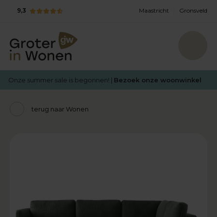
9,3
Maastricht
Gronsveld
Onze summer sale is begonnen! |
Bezoek onze woonwinkel
terug naar Wonen