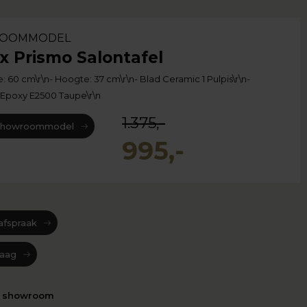
OOMMODEL
x Prismo Salontafel
: 60 cm\r\n- Hoogte: 37 cm\r\n- Blad Ceramic 1 Pulpis\r\n-
 Epoxy E2500 Taupe\r\n
1.375,-
 showroommodel
995,-
afspraak
raag
n showroom