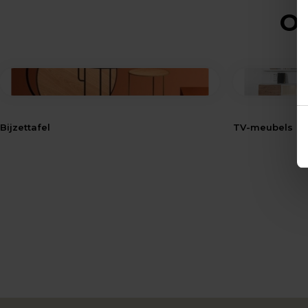
Op
Bijzettafel
TV-meubels