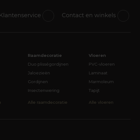
Klantenservice
Contact en winkels
Raamdecoratie
Vloeren
Duo plisségordijnen
PVC-vloeren
Jaloezieën
Laminaat
Gordijnen
Marmoleum
Insectenwering
Tapijt
n
Alle raamdecoratie
Alle vloeren