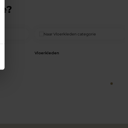
ie?
Vloerkleden
1