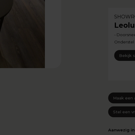
SHOWR
Leolu
- Doorsnee
Onderstel
Bekijk
Maak een 
Stel een v
Aanwezig i