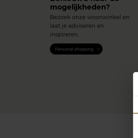
mogelijkheden?
Bezoek onze woonwinkel en
laat je adviseren en
inspireren.
Personal shopping