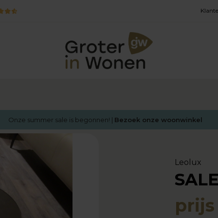
Klante
Onze summer sale is begonnen! |
Bezoek onze woonwinkel
Leolux
SALE
prij