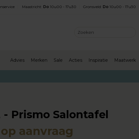
nservice
Maastricht
:
Do
10u00 - 17u30
Gronsveld
:
Do
10u00 - 17u30
Advies
Merken
Sale
Acties
Inspiratie
Maatwerk
 - Prismo Salontafel
s op aanvraag