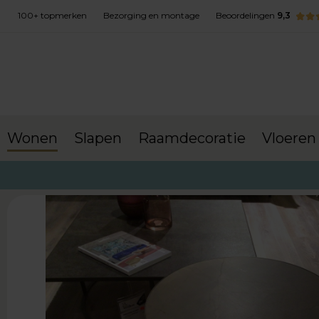
100+ topmerken
Bezorging en montage
Beoordelingen
9,3
Wonen
Slapen
Raamdecoratie
Vloeren
terug naar Wonen
Salontafels