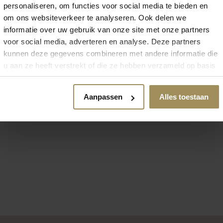
personaliseren, om functies voor social media te bieden en
 zoek naar meer inspirat
om ons websiteverkeer te analyseren. Ook delen we
informatie over uw gebruik van onze site met onze partners
voor social media, adverteren en analyse. Deze partners
kunnen deze gegevens combineren met andere informatie die
u aan ze heeft verstrekt of die ze hebben verzameld op basis
van uw gebruik van hun services.
Dressoirs
Aanpassen
Alles toestaan