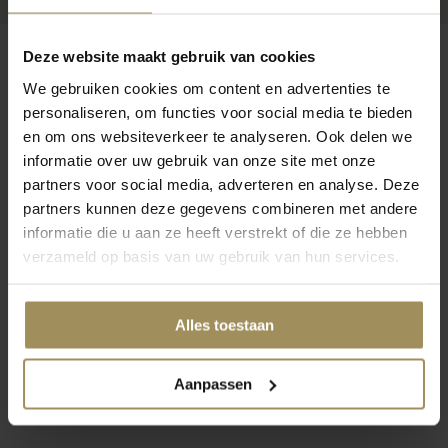
Deze website maakt gebruik van cookies
We gebruiken cookies om content en advertenties te
personaliseren, om functies voor social media te bieden
Op zoek naar meer inspiratie?
en om ons websiteverkeer te analyseren. Ook delen we
informatie over uw gebruik van onze site met onze
partners voor social media, adverteren en analyse. Deze
partners kunnen deze gegevens combineren met andere
informatie die u aan ze heeft verstrekt of die ze hebben
verzameld op basis van uw gebruik van hun services.
Salontafels
Opbergkasten
TV
Alles toestaan
Aanpassen
1
2
3
4