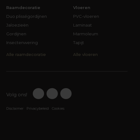
Raamdecoratie
Vloeren
Duo plisségordijnen
PVC-vloeren
Jaloezieën
Laminaat
Gordijnen
Marmoleum
Insectenwering
Tapijt
Alle raamdecoratie
Alle vloeren
Volg ons!
Disclaimer
Privacybeleid
Cookies