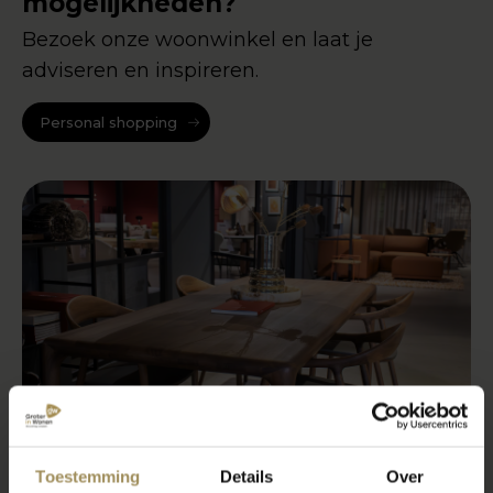
mogelijkheden?
Bezoek onze woonwinkel en laat je
adviseren en inspireren.
Personal shopping
Toestemming
Details
Over