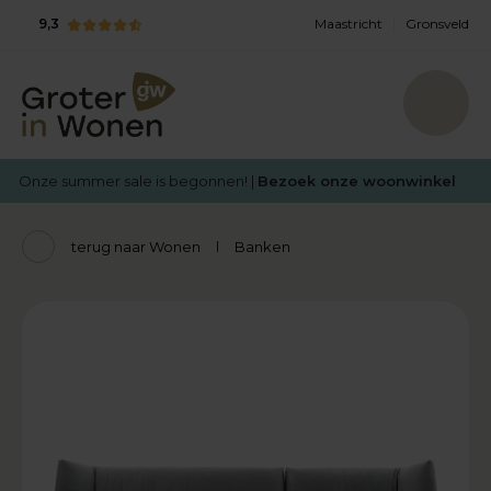
9,3
Maastricht
Gronsveld
Onze summer sale is begonnen! |
Bezoek onze woonwinkel
terug naar Wonen
Banken