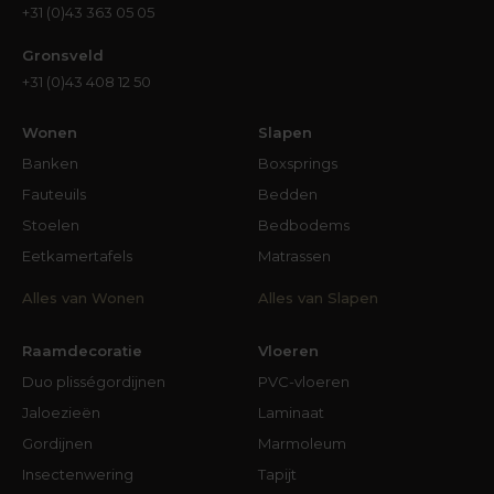
+31 (0)43 363 05 05
Gronsveld
+31 (0)43 408 12 50
Wonen
Slapen
Banken
Boxsprings
Fauteuils
Bedden
Stoelen
Bedbodems
Eetkamertafels
Matrassen
Alles van Wonen
Alles van Slapen
Raamdecoratie
Vloeren
Duo plisségordijnen
PVC-vloeren
Jaloezieën
Laminaat
Gordijnen
Marmoleum
Insectenwering
Tapijt