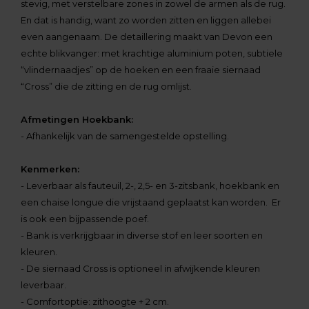
stevig, met verstelbare zones in zowel de armen als de rug.
En dat is handig, want zo worden zitten en liggen allebei
even aangenaam. De detaillering maakt van Devon een
echte blikvanger: met krachtige aluminium poten, subtiele
“vlindernaadjes” op de hoeken en een fraaie siernaad
“Cross” die de zitting en de rug omlijst.
Afmetingen Hoekbank:
- Afhankelijk van de samengestelde opstelling.
Kenmerken:
- Leverbaar als fauteuil, 2-, 2,5- en 3-zitsbank, hoekbank en
een chaise longue die vrijstaand geplaatst kan worden. Er
is ook een bijpassende poef.
-
Bank is verkrijgbaar in diverse stof en leer soorten en
kleuren.
- De siernaad Cross is optioneel in afwijkende kleuren
leverbaar.
- Comfortoptie: zithoogte + 2 cm.