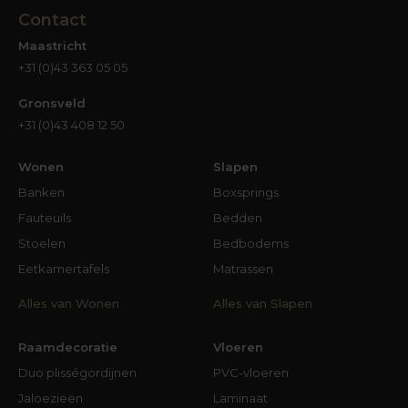
Contact
Maastricht
+31 (0)43 363 05 05
Gronsveld
+31 (0)43 408 12 50
Wonen
Slapen
Banken
Boxsprings
Fauteuils
Bedden
Stoelen
Bedbodems
Eetkamertafels
Matrassen
Alles van Wonen
Alles van Slapen
Raamdecoratie
Vloeren
Duo plisségordijnen
PVC-vloeren
Jaloezieën
Laminaat