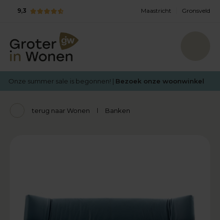
9,3
Maastricht
Gronsveld
Onze summer sale is begonnen! |
Bezoek onze woonwinkel
terug naar Wonen
Banken