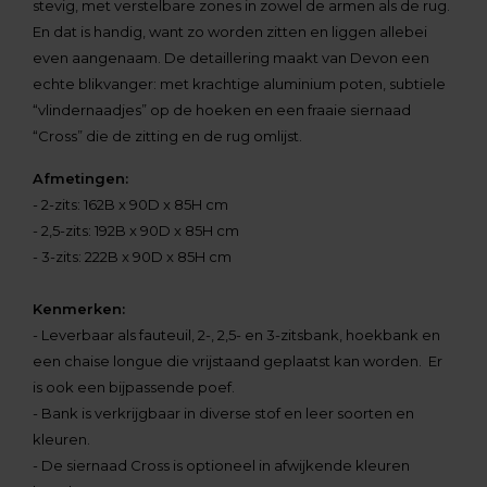
stevig, met verstelbare zones in zowel de armen als de rug.
En dat is handig, want zo worden zitten en liggen allebei
even aangenaam. De detaillering maakt van Devon een
echte blikvanger: met krachtige aluminium poten, subtiele
“vlindernaadjes” op de hoeken en een fraaie siernaad
“Cross” die de zitting en de rug omlijst.
Afmetingen:
- 2-zits: 162B x 90D x 85H cm
- 2,5-zits: 192B x 90D x 85H cm
- 3-zits: 222B x 90D x 85H cm
Kenmerken:
- Leverbaar als fauteuil, 2-, 2,5- en 3-zitsbank, hoekbank en
een chaise longue die vrijstaand geplaatst kan worden. Er
is ook een bijpassende poef.
-
Bank is verkrijgbaar in diverse stof en leer soorten en
kleuren.
- De siernaad Cross is optioneel in afwijkende kleuren