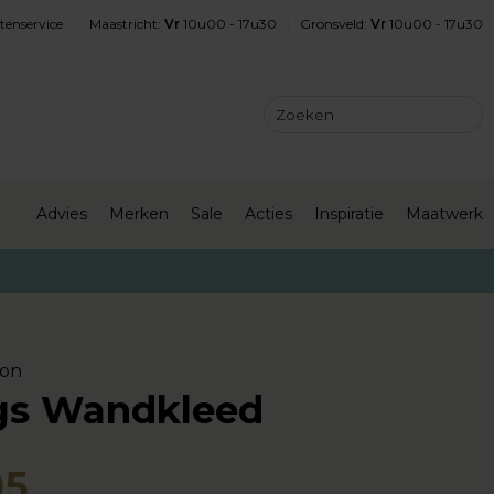
tenservice
Maastricht
:
Vr
10u00 - 17u30
Gronsveld
:
Vr
10u00 - 17u30
Advies
Merken
Sale
Acties
Inspiratie
Maatwerk
ton
s Wandkleed
95