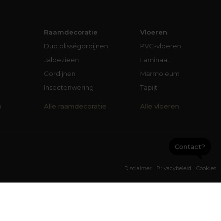
Raamdecoratie
Vloeren
Duo plisségordijnen
PVC-vloeren
Jaloezieën
Laminaat
Gordijnen
Marmoleum
Insectenwering
Tapijt
n
Alle raamdecoratie
Alle vloeren
Contact?
Disclaimer
Privacybeleid
Cookies