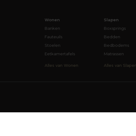
Wonen
Slapen
Banken
Boxsprings
Fauteuils
Bedden
Stoelen
Bedbodems
Eetkamertafels
Matrassen
Alles van Wonen
Alles van Slape