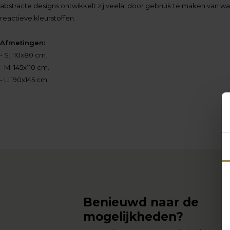
abstracte designs ontwikkelt zij veelal door gebruik te maken van wat
reactieve kleurstoffen.
Afmetingen:
- S: 110x80 cm.
- M: 145x110 cm.
- L: 190x145 cm.
Benieuwd naar de
mogelijkheden?