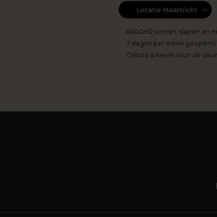
Locatie Maastricht
6000m2 wonen, slapen en 
7 dagen per week geopend
Gratis parkeren voor de deu