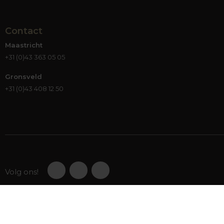
Contact
Maastricht
+31 (0)43 363 05 05
Gronsveld
+31 (0)43 408 12 50
Volg ons!