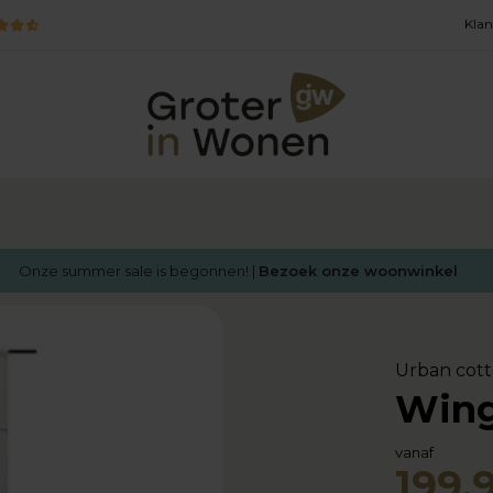
Klan
Onze summer sale is begonnen! |
Bezoek onze woonwinkel
Urban cot
Wing
vanaf
199,