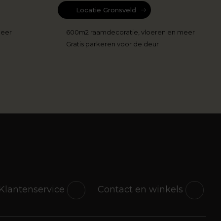
Locatie Gronsveld
meer
600m2 raamdecoratie, vloeren en meer
Gratis parkeren voor de deur
r
Klantenservice
Contact en winkels