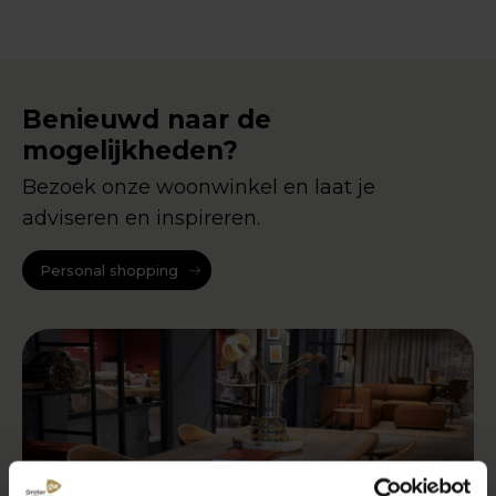
Benieuwd naar de
mogelijkheden?
Bezoek onze woonwinkel en laat je
adviseren en inspireren.
Personal shopping