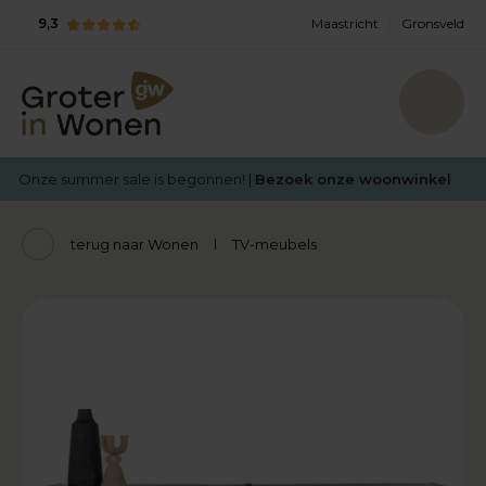
9,3
Maastricht
Gronsveld
Onze summer sale is begonnen! |
Bezoek onze woonwinkel
terug naar Wonen
TV-meubels