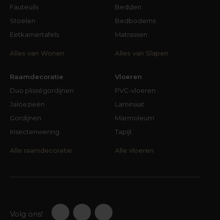
Fauteuils
Bedden
Stoelen
Bedbodems
Eetkamertafels
Matrassen
Alles van Wonen
Alles van Slapen
Raamdecoratie
Vloeren
Duo plisségordijnen
PVC-vloeren
Jaloezieën
Laminaat
Gordijnen
Marmoleum
Insectenwering
Tapijt
Alle raamdecoratie
Alle vloeren
Volg ons!