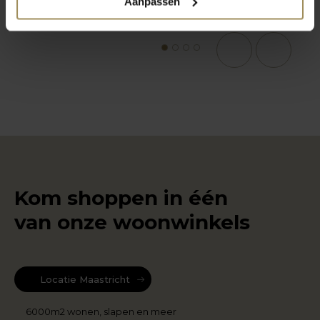
Aanpassen
1
2
3
4
Kom shoppen in één
van onze woonwinkels
Locatie Maastricht
6000m2 wonen, slapen en meer