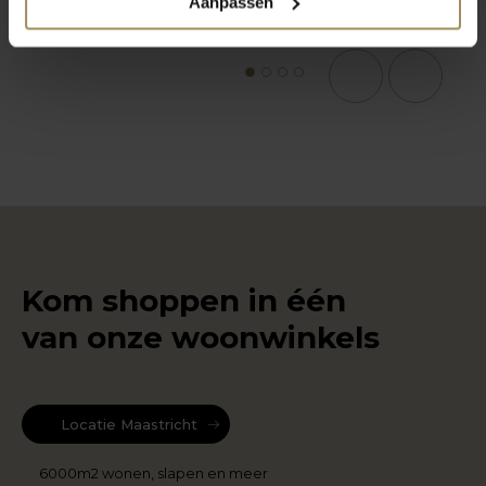
Aanpassen
1
2
3
4
Kom shoppen in één
van onze woonwinkels
Locatie Maastricht
6000m2 wonen, slapen en meer