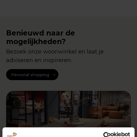
Benieuwd naar de
mogelijkheden?
Bezoek onze woonwinkel en laat je
adviseren en inspireren.
Personal shopping