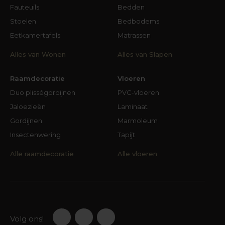
Fauteuils
Bedden
Stoelen
Bedbodems
Eetkamertafels
Matrassen
Alles van Wonen
Alles van Slapen
Raamdecoratie
Vloeren
Duo plisségordijnen
PVC-vloeren
Jaloezieën
Laminaat
Gordijnen
Marmoleum
Insectenwering
Tapijt
Alle raamdecoratie
Alle vloeren
Volg ons!