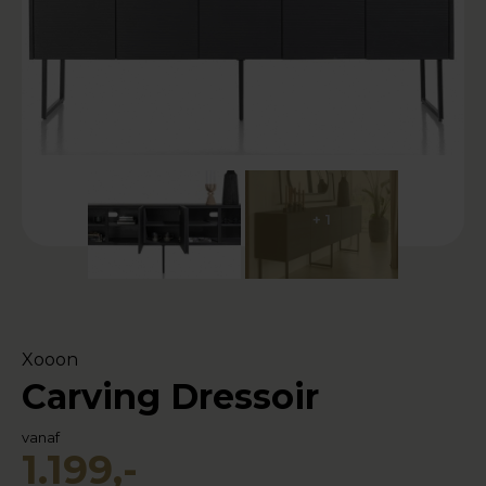
+ 1
Xooon
Carving Dressoir
vanaf
1.199,-