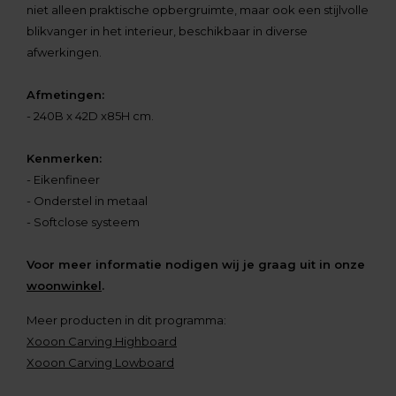
niet alleen praktische opbergruimte, maar ook een stijlvolle
blikvanger in het interieur, beschikbaar in diverse
afwerkingen.
Afmetingen:
- 240B x 42D x85H cm.
Kenmerken:
- Eikenfineer
- Onderstel in metaal
- Softclose systeem
Voor meer informatie nodigen wij je graag uit in onze
woonwinkel
.
Meer producten in dit programma:
Xooon Carving Highboard
Xooon Carving Lowboard