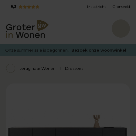
9,3
Maastricht
Gronsveld
Onze summer sale is begonnen! |
Bezoek onze woonwinkel
terug naar Wonen
Dressoirs