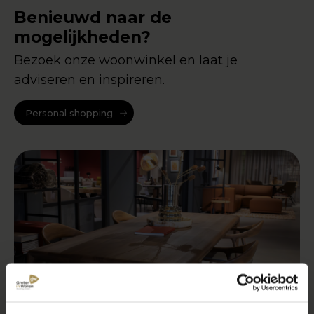
Benieuwd naar de
mogelijkheden?
Bezoek onze woonwinkel en laat je
adviseren en inspireren.
Personal shopping