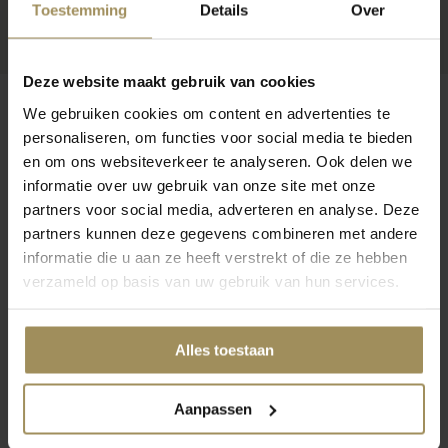
Toestemming
Details
Over
Deze website maakt gebruik van cookies
We gebruiken cookies om content en advertenties te
personaliseren, om functies voor social media te bieden
en om ons websiteverkeer te analyseren. Ook delen we
Op zoek naar meer inspiratie?
informatie over uw gebruik van onze site met onze
partners voor social media, adverteren en analyse. Deze
partners kunnen deze gegevens combineren met andere
informatie die u aan ze heeft verstrekt of die ze hebben
verzameld op basis van uw gebruik van hun services.
Dressoirs
Salontafels
Bij
Alles toestaan
Aanpassen
1
2
3
4