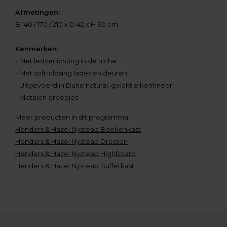
Afmetingen:
B 140 / 170 / 210 x D 42 x H 60 cm
Kenmerken:
- Met ledverlichting in de niche
- Met soft-closing lades en deuren
- Uitgevoerd in Dune natural, gelakt eikenfineer
- Metalen greepjes
Meer producten in dit programma:
Henders & Hazel Nystead Boekenkast
Henders & Hazel Nystead Dressoir
Henders & Hazel Nystead Highboard
Henders & Hazel Nystead Buffetkast