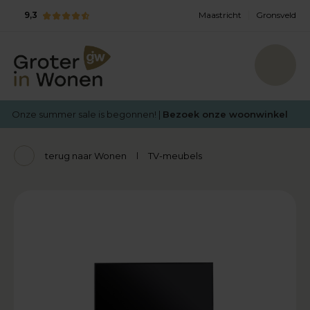
9,3
Maastricht
Gronsveld
Onze summer sale is begonnen! |
Bezoek onze woonwinkel
terug naar Wonen
TV-meubels