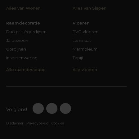
Alles van Wonen
Alles van Slapen
Raamdecoratie
Vloeren
Duo plisségordijnen
PVC-vloeren
Jaloezieën
Laminaat
Gordijnen
Marmoleum
Insectenwering
Tapijt
Alle raamdecoratie
Alle vloeren
Volg ons!
Disclaimer
Privacybeleid
Cookies