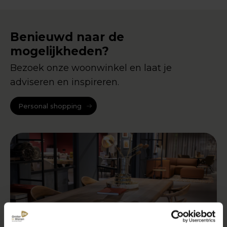
Benieuwd naar de
mogelijkheden?
Bezoek onze woonwinkel en laat je
adviseren en inspireren.
Personal shopping