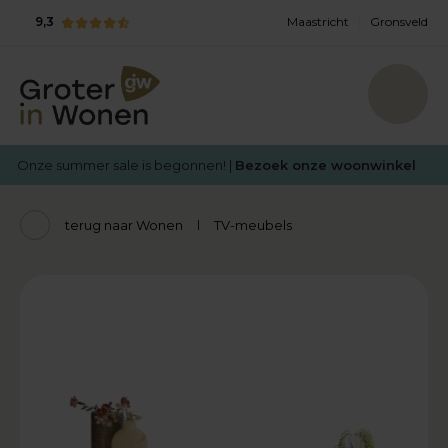
9,3
Maastricht
Gronsveld
Onze summer sale is begonnen! |
Bezoek onze woonwinkel
terug naar Wonen
TV-meubels