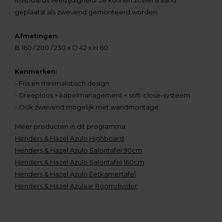
lowboards veelzijdigheid: ze kunnen zowel staand
geplaatst als zwevend gemonteerd worden.
Afmetingen:
B 160 / 200 / 230 x D 42 x H 60
Kenmerken:
- Fris en minimalistisch design
- Greeploos + kabelmanagement + soft-close-systeem
- Ook zwevend mogelijk met wandmontage
Meer producten in dit programma:
Henders & Hazel Azulo Highboard
Henders & Hazel Azulo Salontafel 90cm
Henders & Hazel Azulo Salontafel 160cm
Henders & Hazel Azulo Eetkamertafel
Henders & Hazel Azulaar Roomdivider