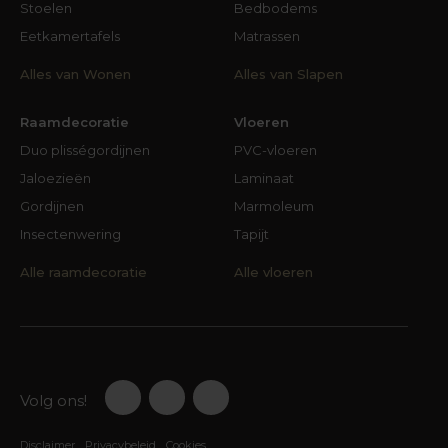
Stoelen
Bedbodems
Eetkamertafels
Matrassen
Alles van Wonen
Alles van Slapen
Raamdecoratie
Vloeren
Duo plisségordijnen
PVC-vloeren
Jaloezieën
Laminaat
Gordijnen
Marmoleum
Insectenwering
Tapijt
Alle raamdecoratie
Alle vloeren
Volg ons!
Disclaimer
Privacybeleid
Cookies