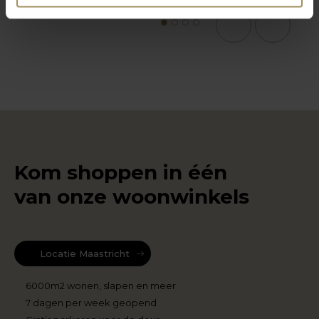
1
2
3
4
Kom shoppen in één
van onze woonwinkels
Locatie Maastricht
6000m2 wonen, slapen en meer
7 dagen per week geopend