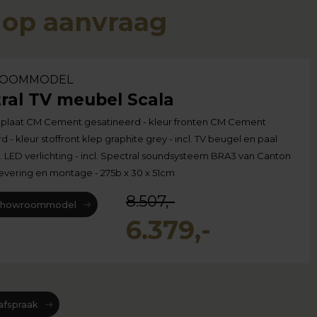
s op aanvraag
OOMMODEL
ral TV meubel Scala
p plaat CM Cement gesatineerd - kleur fronten CM Cement
 - kleur stoffront klep graphite grey - incl. TV beugel en paal
cl. LED verlichting - incl. Spectral soundsysteem BRA3 van Canton
, levering en montage - 275b x 30 x 51cm
8.507,-
 showroommodel
6.379,-
afspraak