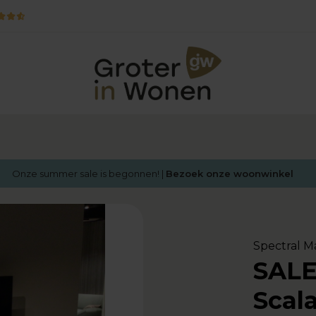
Onze summer sale is begonnen! |
Bezoek onze woonwinkel
Spectral 
SALE
Scal