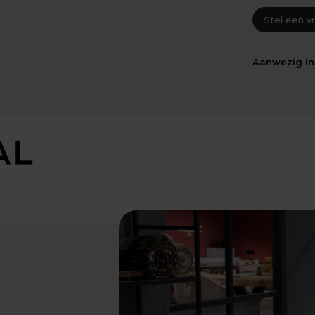
Stel een v
Aanwezig i