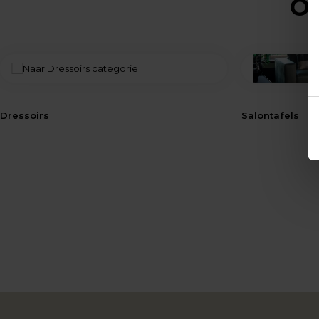
Op
Dressoirs
Salontafels