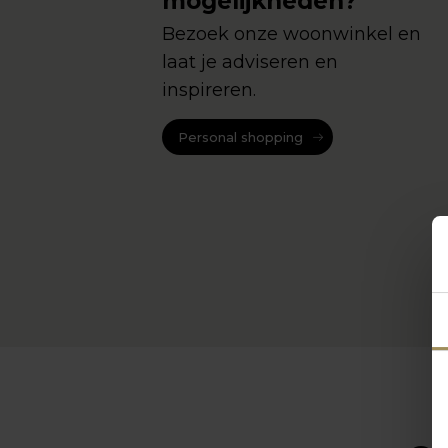
mogelijkheden?
Bezoek onze woonwinkel en
laat je adviseren en
inspireren.
Personal shopping