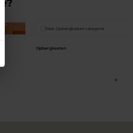
ie?
Opbergkasten
1