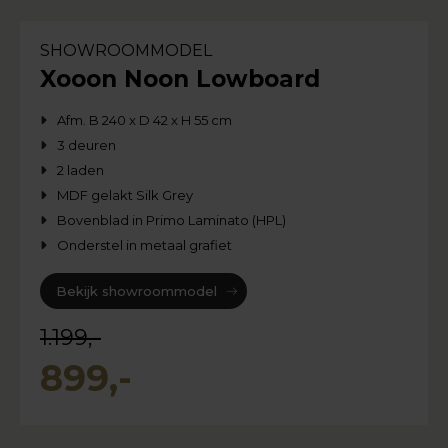
SHOWROOMMODEL
Xooon Noon Lowboard
Afm. B 240 x D 42 x H 55 cm
3 deuren
2 laden
MDF gelakt Silk Grey
Bovenblad in Primo Laminato (HPL)
Onderstel in metaal grafiet
Bekijk showroommodel
1.199,-
899,-