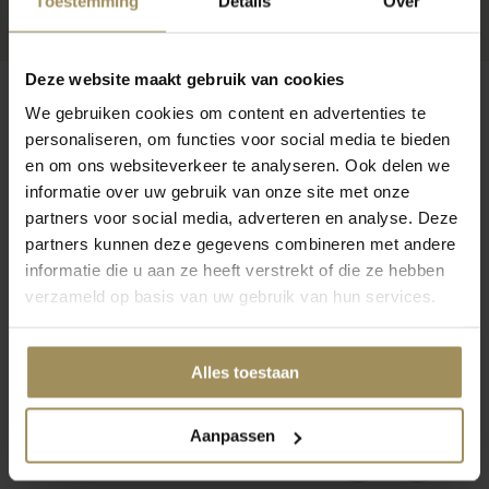
Toestemming
Details
Over
Deze website maakt gebruik van cookies
We gebruiken cookies om content en advertenties te
personaliseren, om functies voor social media te bieden
en om ons websiteverkeer te analyseren. Ook delen we
Op zoek naar meer inspiratie?
informatie over uw gebruik van onze site met onze
partners voor social media, adverteren en analyse. Deze
partners kunnen deze gegevens combineren met andere
informatie die u aan ze heeft verstrekt of die ze hebben
verzameld op basis van uw gebruik van hun services.
Dressoirs
Salontafels
Bij
Alles toestaan
Aanpassen
1
2
3
4