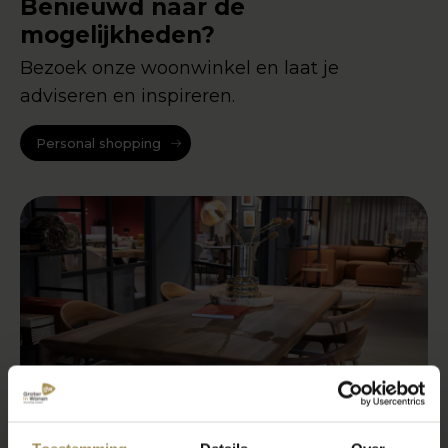
Benieuwd naar de
mogelijkheden?
Bezoek onze woonwinkel en laat je
adviseren en inspireren.
Personal shopping