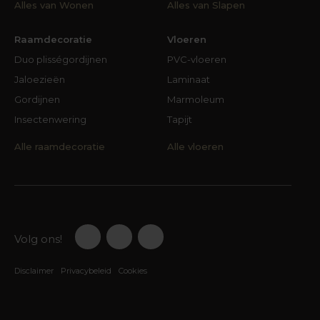
Alles van Wonen
Alles van Slapen
Raamdecoratie
Vloeren
Duo plisségordijnen
PVC-vloeren
Jaloezieën
Laminaat
Gordijnen
Marmoleum
Insectenwering
Tapijt
Alle raamdecoratie
Alle vloeren
Volg ons!
Disclaimer
Privacybeleid
Cookies