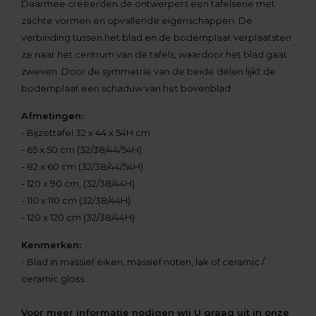
Daarmee creëerden de ontwerpers een tafelserie met
zachte vormen en opvallende eigenschappen. De
verbinding tussen het blad en de bodemplaat verplaatsten
ze naar het centrum van de tafels, waardoor het blad gaat
zweven. Door de symmetrie van de beide delen lijkt de
bodemplaat een schaduw van het bovenblad.
Afmetingen:
- Bijzettafel 32 x 44 x 54H cm
- 65 x 50 cm (32/38/44/54H)
- 82 x 60 cm (32/38/44/54H)
- 120 x 90 cm, (32/38/44H)
- 110 x 110 cm (32/38/44H)
- 120 x 120 cm (32/38/44H)
Kenmerken:
- Blad in massief eiken, massief noten, lak of ceramic /
ceramic gloss.
Voor meer informatie nodigen wij U graag uit in onze