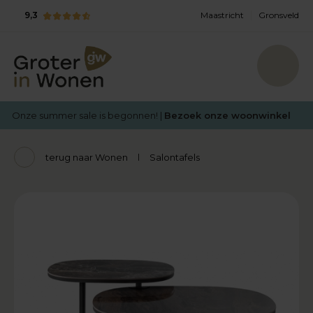
9,3
Maastricht
Gronsveld
Onze summer sale is begonnen! |
Bezoek onze woonwinkel
terug naar Wonen
Salontafels