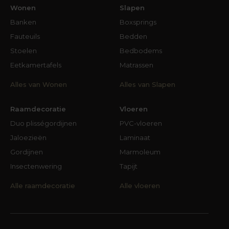
Wonen
Slapen
Banken
Boxsprings
Fauteuils
Bedden
Stoelen
Bedbodems
Eetkamertafels
Matrassen
Alles van Wonen
Alles van Slapen
Raamdecoratie
Vloeren
Duo plisségordijnen
PVC-vloeren
Jaloezieën
Laminaat
Gordijnen
Marmoleum
Insectenwering
Tapijt
Alle raamdecoratie
Alle vloeren