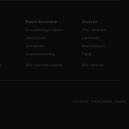
Raamdecoratie
Vloeren
Duo plisségordijnen
PVC-vloeren
Jaloezieën
Laminaat
Gordijnen
Marmoleum
Insectenwering
Tapijt
n
Alle raamdecoratie
Alle vloeren
Disclaimer
Privacybeleid
Cookies