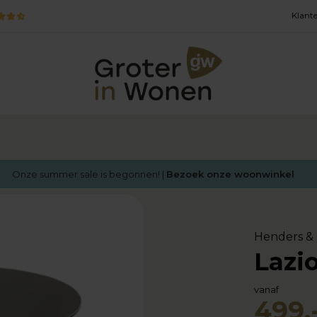
Klante
Onze summer sale is begonnen! |
Bezoek onze woonwinkel
Henders & 
Lazio
vanaf
499,