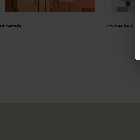
Bijzettafel
TV-meubels