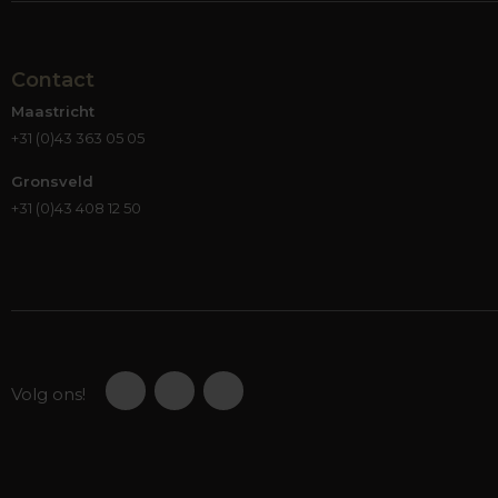
Contact
Maastricht
+31 (0)43 363 05 05
Gronsveld
+31 (0)43 408 12 50
Volg ons!