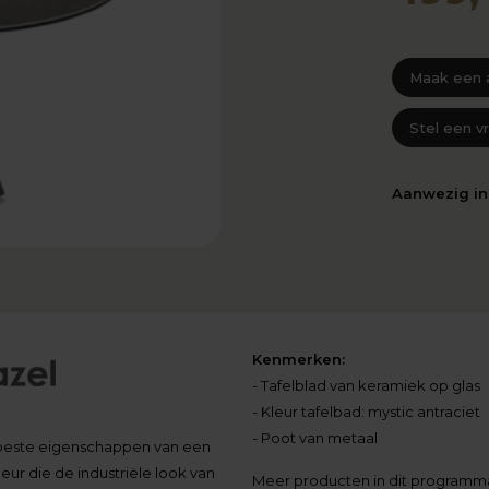
Maak een 
Stel een v
Aanwezig i
Kenmerken:
- Tafelblad van keramiek op glas
- Kleur tafelbad: mystic antraciet
- Poot van metaal
de beste eigenschappen van een
leur die de industriële look van
Meer producten in dit programm