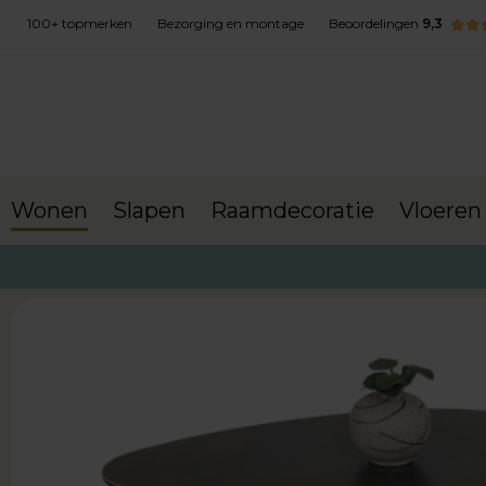
100+ topmerken
Bezorging en montage
Beoordelingen
9,3
Wonen
Slapen
Raamdecoratie
Vloeren
terug naar Wonen
Salontafels