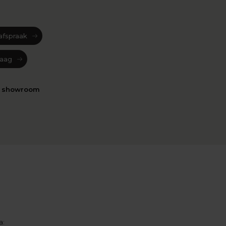
afspraak
raag
n showroom
a: