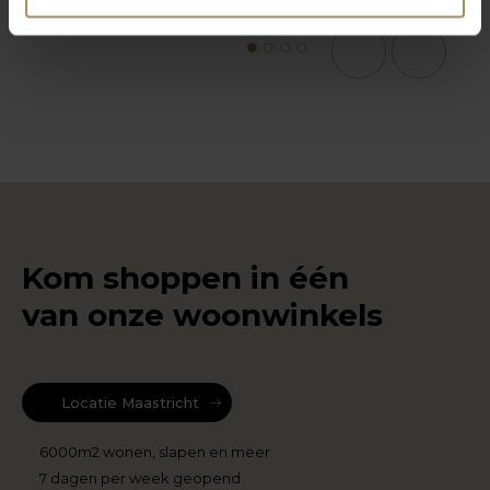
1
2
3
4
Kom shoppen in één
van onze woonwinkels
Locatie Maastricht
6000m2 wonen, slapen en meer
7 dagen per week geopend