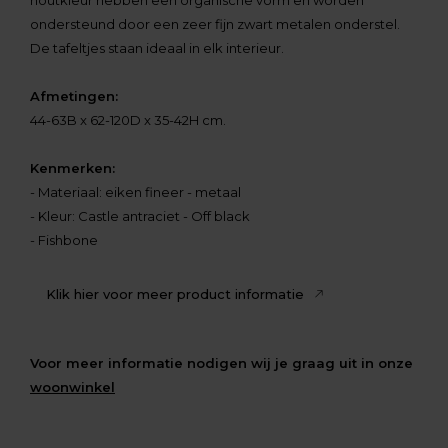
houtkleur hebben een organische vorm en worden
ondersteund door een zeer fijn zwart metalen onderstel.
De tafeltjes staan ideaal in elk interieur.
Afmetingen:
44-63B x 62-120D x 35-42H cm.
Kenmerken:
- Materiaal: eiken fineer - metaal
- Kleur: Castle antraciet - Off black
- Fishbone
Klik hier voor meer product informatie
Voor meer informatie nodigen wij je graag uit in onze
woonwinkel