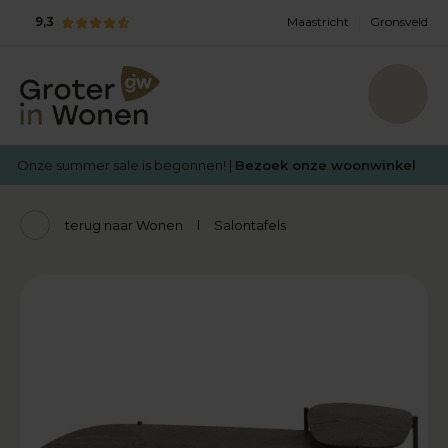
9,3
Maastricht
Gronsveld
Onze summer sale is begonnen! |
Bezoek onze woonwinkel
terug naar Wonen
Salontafels