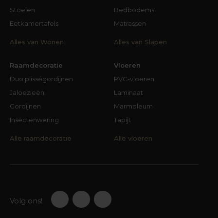
Stoelen
Bedbodems
Eetkamertafels
Matrassen
Alles van Wonen
Alles van Slapen
Raamdecoratie
Vloeren
Duo plisségordijnen
PVC-vloeren
Jaloezieën
Laminaat
Gordijnen
Marmoleum
Insectenwering
Tapijt
Alle raamdecoratie
Alle vloeren
Volg ons!