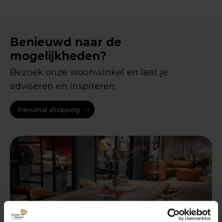
Benieuwd naar de
mogelijkheden?
Bezoek onze woonwinkel en laat je
adviseren en inspireren.
Personal shopping