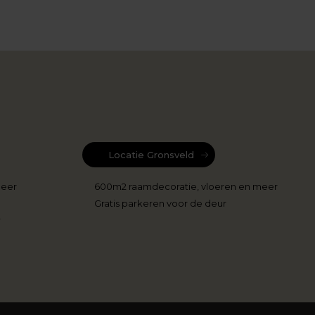
Locatie Gronsveld
meer
600m2 raamdecoratie, vloeren en meer
Gratis parkeren voor de deur
r