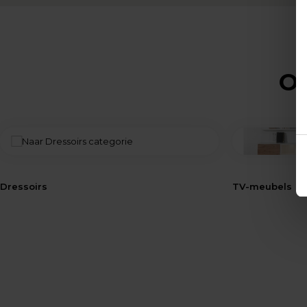
Op
Dressoirs
TV-meubels