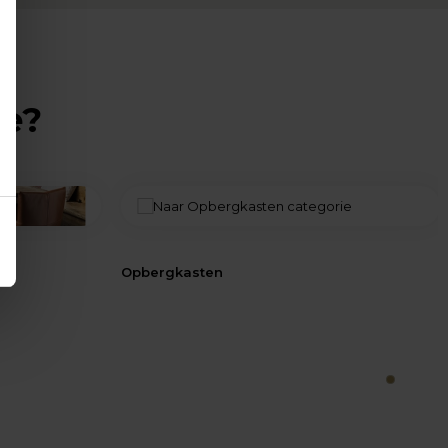
ie?
Opbergkasten
1