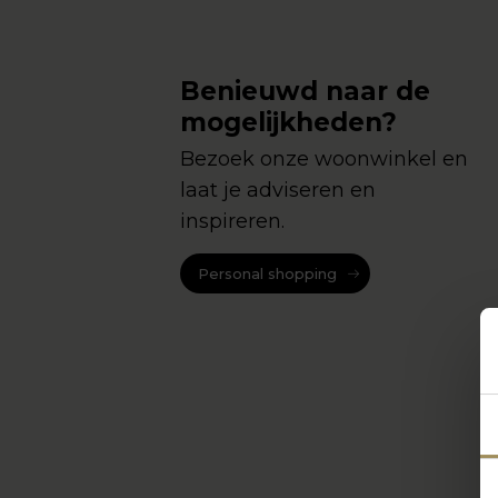
Benieuwd naar de
mogelijkheden?
Bezoek onze woonwinkel en
laat je adviseren en
inspireren.
Personal shopping