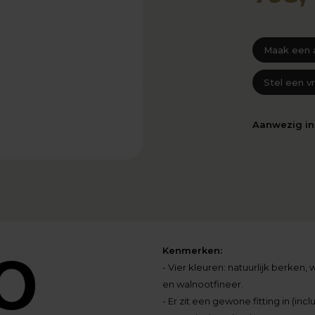
Maak een 
Stel een v
Aanwezig i
Kenmerken:
- Vier kleuren: natuurlijk berken
en walnootfineer.
- Er zit een gewone fitting in (inclu