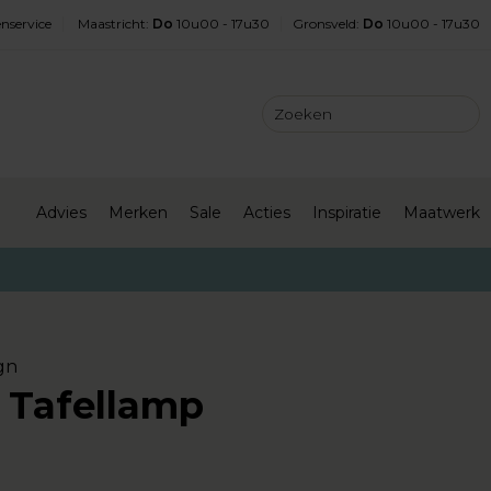
nservice
Maastricht
:
Do
10u00 - 17u30
Gronsveld
:
Do
10u00 - 17u30
Advies
Merken
Sale
Acties
Inspiratie
Maatwerk
gn
 Tafellamp
-