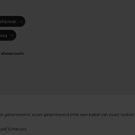
afspraak
raag
n showroom
, wit gelamineerd, zwart gelamineerd (met een kabel van zwart textiel)
sief lichtbron).