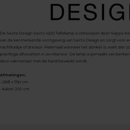
De Secto Design Secto 4220 Tafellamp is ontworpen door Seppo Koh
van de kenmerkende vormgeving van Secto Design en zorgt voor e
nachtkastje of dressoir. Helemaal wanneer het donker is, want dan z
prachtige silhouetten in uw interieur. De lamp is gemaakt van berken
door vakmensen met de hand bewerkt wordt.
Afmetingen:
- 28Ø x 75H cm
- Kabel: 200 cm