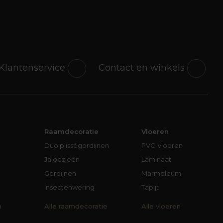
Klantenservice
Contact en winkels
Raamdecoratie
Vloeren
Duo plisségordijnen
PVC-vloeren
Jaloezieën
Laminaat
Gordijnen
Marmoleum
Insectenwering
Tapijt
n
Alle raamdecoratie
Alle vloeren