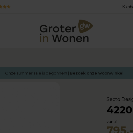
Klante
Onze summer sale is begonnen! |
Bezoek onze woonwinkel
Secto Desi
4220
vanaf
795,