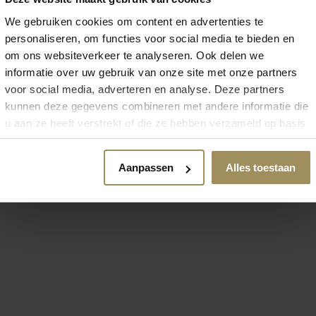
We gebruiken cookies om content en advertenties te
personaliseren, om functies voor social media te bieden en
om ons websiteverkeer te analyseren. Ook delen we
informatie over uw gebruik van onze site met onze partners
 zoek naar meer inspirat
voor social media, adverteren en analyse. Deze partners
kunnen deze gegevens combineren met andere informatie die
u aan ze heeft verstrekt of die ze hebben verzameld op basis
van uw gebruik van hun services.
Aanpassen
Alles toestaan
Stoelen