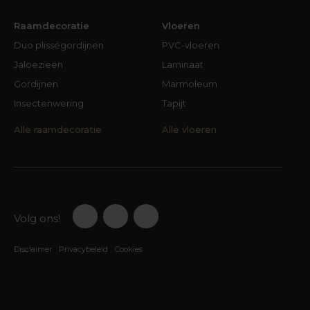
Raamdecoratie
Vloeren
Duo plisségordijnen
PVC-vloeren
Jaloezieën
Laminaat
Gordijnen
Marmoleum
Insectenwering
Tapijt
Alle raamdecoratie
Alle vloeren
Volg ons!
Disclaimer
Privacybeleid
Cookies