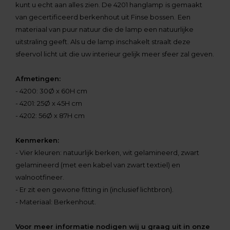
kunt u echt aan alles zien. De 4201 hanglamp
is gemaakt
van gecertificeerd berkenhout uit Finse bossen.
Een
materiaal van puur natuur die de lamp een natuurlijke
uitstraling geeft. Als u de lamp inschakelt straalt deze
sfeervol licht uit die uw interieur gelijk meer sfeer zal geven.
Afmetingen:
- 4200: 30Ø x 60H cm
- 4201: 25Ø x 45H cm
- 4202: 56Ø x 87H cm
Kenmerken:
- Vier kleuren: natuurlijk berken, wit gelamineerd, zwart
gelamineerd (met een kabel van zwart textiel) en
walnootfineer.
- Er zit een gewone fitting in (inclusief lichtbron).
- Materiaal: Berkenhout.
Voor meer informatie nodigen wij u graag uit in onze