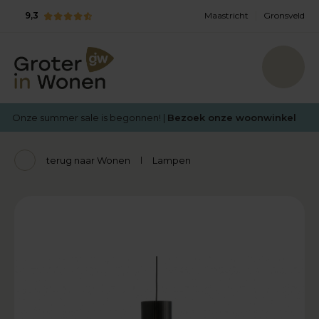
9,3
Maastricht
Gronsveld
Onze summer sale is begonnen! |
Bezoek onze woonwinkel
terug naar Wonen
Lampen