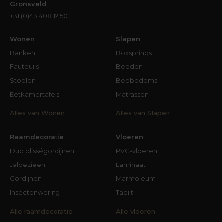
Gronsveld
+31 (0)43 408 12 50
Wonen
Slapen
Banken
Boxsprings
Fauteuils
Bedden
Stoelen
Bedbodems
Eetkamertafels
Matrassen
Alles van Wonen
Alles van Slapen
Raamdecoratie
Vloeren
Duo plisségordijnen
PVC-vloeren
Jaloezieën
Laminaat
Gordijnen
Marmoleum
Insectenwering
Tapijt
Alle raamdecoratie
Alle vloeren