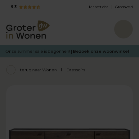
9,3
Maastricht
Gronsveld
Onze summer sale is begonnen! |
Bezoek onze woonwinkel
terug naar Wonen
Dressoirs