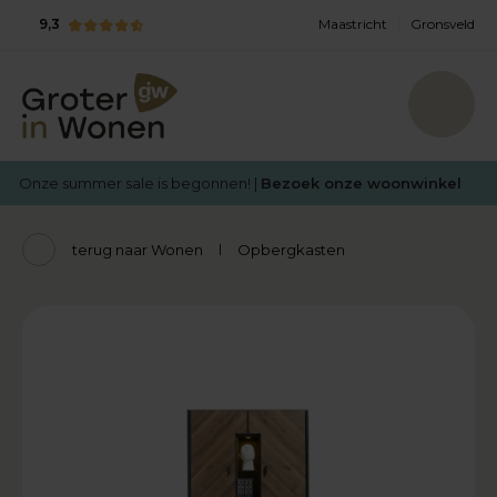
9,3
Maastricht
Gronsveld
Onze summer sale is begonnen! |
Bezoek onze woonwinkel
terug naar Wonen
Opbergkasten