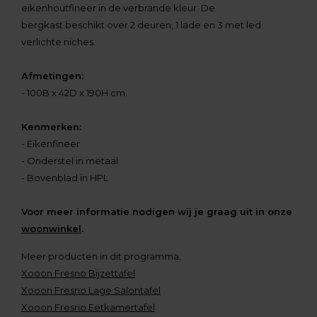
eikenhoutfineer in de verbrande kleur. De
bergkast beschikt over 2 deuren, 1 lade en 3 met led
verlichte niches.
Afmetingen:
- 100B x 42D x 190H cm.
Kenmerken:
- Eikenfineer
- Onderstel in metaal
- Bovenblad in HPL
Voor meer informatie nodigen wij je graag uit in onze
woonwinkel
.
Meer producten in dit programma:
Xooon Fresno Bijzettafel
Xooon Fresno Lage Salontafel
Xooon Fresno Eetkamertafel