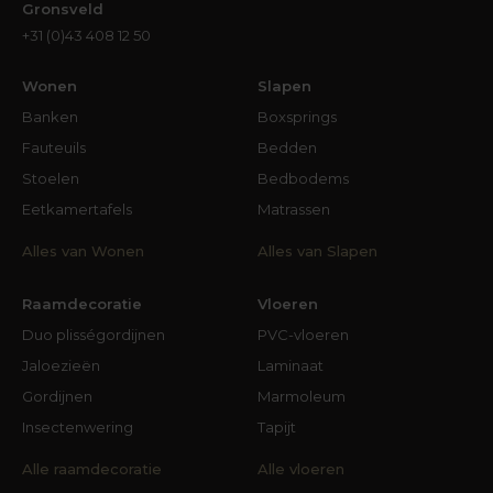
Gronsveld
+31 (0)43 408 12 50
Wonen
Slapen
Banken
Boxsprings
Fauteuils
Bedden
Stoelen
Bedbodems
Eetkamertafels
Matrassen
Alles van Wonen
Alles van Slapen
Raamdecoratie
Vloeren
Duo plisségordijnen
PVC-vloeren
Jaloezieën
Laminaat
Gordijnen
Marmoleum
Insectenwering
Tapijt
Alle raamdecoratie
Alle vloeren