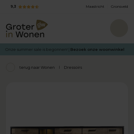
9,3
Maastricht
Gronsveld
Onze summer sale is begonnen! |
Bezoek onze woonwinkel
terug naar Wonen
Dressoirs