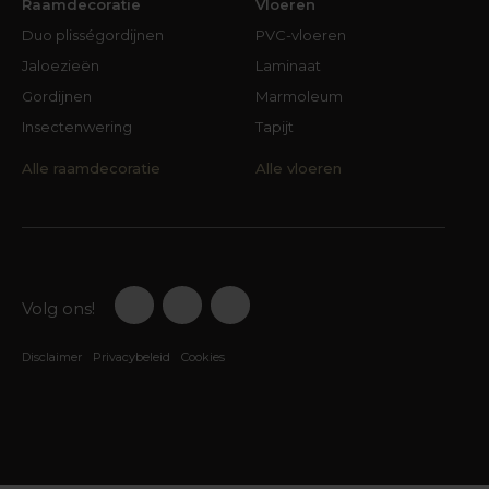
Raamdecoratie
Vloeren
Duo plisségordijnen
PVC-vloeren
Jaloezieën
Laminaat
Gordijnen
Marmoleum
Insectenwering
Tapijt
Alle raamdecoratie
Alle vloeren
Volg ons!
Disclaimer
Privacybeleid
Cookies