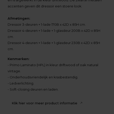
en is afgewerkt in de kleur driftwood. De zwarte metalen
accenten geven dit dressoir een stoere look.
Afmetingen:
Dressoir 3-deuren + 1-lade 170B x 42D x 85H cm.
Dressoir 4-deuren + 1-lade + 1-glasdeur 200B x 42D x 85H
cm.
Dressoir 4-deuren + 1-lade + 1-glasdeur 230B x 42D x 85H
cm.
Kenmerken:
- Primo Laminato (HPL) in kleur driftwood of oak natural
vintage.
- Onderhoudsvriendelijk en krasbestendig.
- Ledverlichting.
- Soft-closing deuren en laden.
Klik hier voor meer product informatie