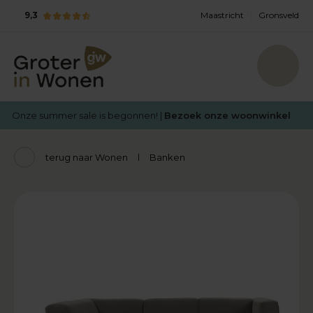
9,3
Maastricht
Gronsveld
Onze summer sale is begonnen! |
Bezoek onze woonwinkel
terug naar Wonen
Banken