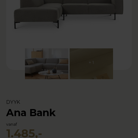
+ 1
DYYK
Ana Bank
vanaf
1.485,-