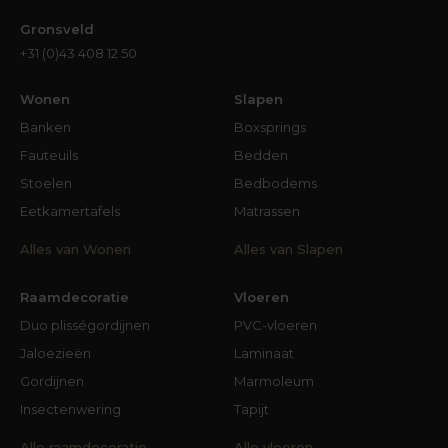
Gronsveld
+31 (0)43 408 12 50
Wonen
Slapen
Banken
Boxsprings
Fauteuils
Bedden
Stoelen
Bedbodems
Eetkamertafels
Matrassen
Alles van Wonen
Alles van Slapen
Raamdecoratie
Vloeren
Duo plisségordijnen
PVC-vloeren
Jaloezieën
Laminaat
Gordijnen
Marmoleum
Insectenwering
Tapijt
Alle raamdecoratie
Alle vloeren