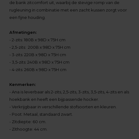
de bank zitcomfort uit, waarbij de stevige romp van de
rugleuning in combinatie met een zacht kussen zorgt voor
een fijne houding.
Afmetingen:
- 2-zits: 180B x 98D x 75H cm
- 2,5-zits: 200B x 98D x 75H cm
- 3-zits: 220B x 98D x 75H cm
- 3,5-zits: 240B x 98D x 75H cm
- 4-zits: 260B x 98D x 75H cm
Kenmerken:
- Ana is leverbaar als 2-zits, 2,5-zits, 3-zits, 3,5-zits, 4-zits en als
hoekbank en heeft een bijpassende hocker.
- Verkrijgbaar in verschillende stofsoorten en kleuren.
- Poot: Metaal, standaard zwart.
- Zitdiepte: 60 cm.
- Zithoogte: 44 cm.