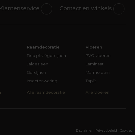
Klantenservice
Contact en winkels
Raamdecoratie
Vloeren
Duo plisségordijnen
PVC-vloeren
Jaloezieën
Laminaat
Gordijnen
Marmoleum
Insectenwering
Tapijt
n
Alle raamdecoratie
Alle vloeren
Disclaimer
Privacybeleid
Cookies