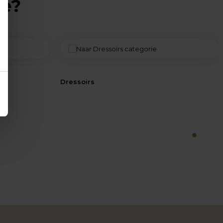
ie?
Dressoirs
1