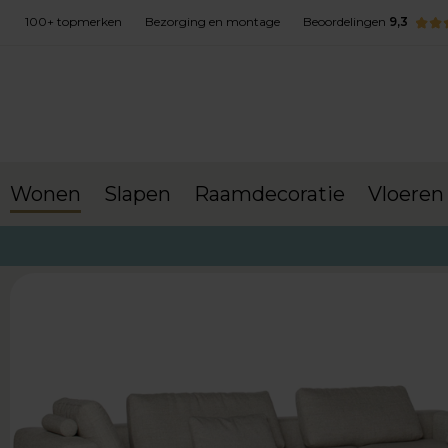
100+ topmerken
Bezorging en montage
Beoordelingen
9,3
Wonen
Slapen
Raamdecoratie
Vloeren
terug naar Wonen
Banken