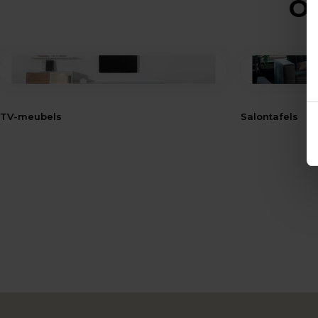
Op
TV-meubels
Salontafels