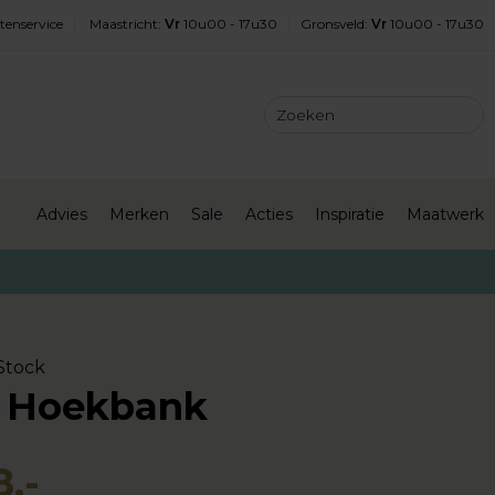
tenservice
Maastricht
:
Vr
10u00 - 17u30
Gronsveld
:
Vr
10u00 - 17u30
Advies
Merken
Sale
Acties
Inspiratie
Maatwerk
Stock
z Hoekbank
,-