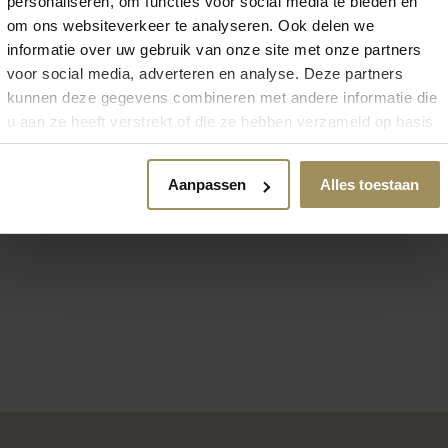
 zoek naar meer inspirat
personaliseren, om functies voor social media te bieden en
om ons websiteverkeer te analyseren. Ook delen we
informatie over uw gebruik van onze site met onze partners
voor social media, adverteren en analyse. Deze partners
kunnen deze gegevens combineren met andere informatie die
u aan ze heeft verstrekt of die ze hebben verzameld op basis
van uw gebruik van hun services.
Vloerkleden
Aanpassen
Alles toestaan