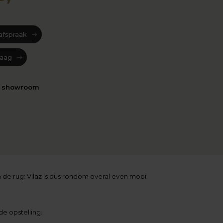
afspraak
raag
n showroom
 de rug: Vilaz is dus rondom overal even mooi.
e opstelling.