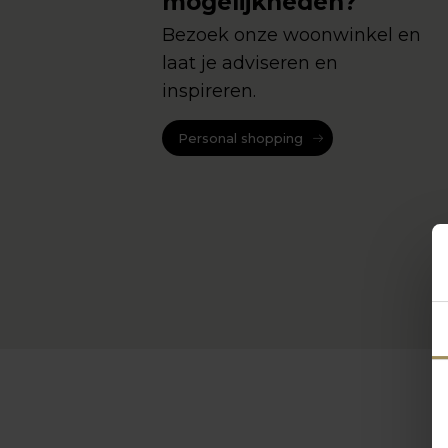
mogelijkheden?
Bezoek onze woonwinkel en
laat je adviseren en
inspireren.
Personal shopping