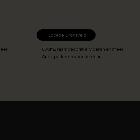
Locatie Gronsveld
meer
600m2 raamdecoratie, vloeren en meer
Gratis parkeren voor de deur
r