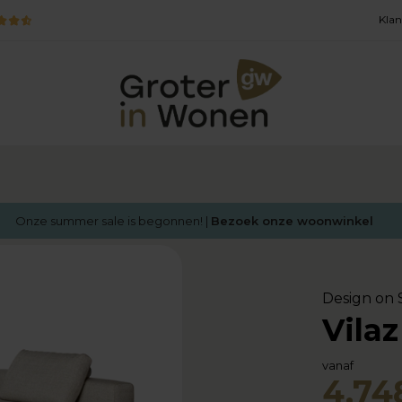
Klan
Onze summer sale is begonnen! |
Bezoek onze woonwinkel
Design on 
Vila
vanaf
4.748