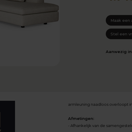
Maak een 
Stel een v
Aanwezig i
armleuning naadloos overloopt in
Afmetingen:
- Afhankelijk van de samengesteld