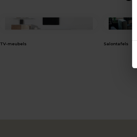
TV-meubels
Salontafels