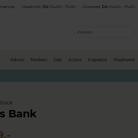
nservice
Maastricht
:
Do
10u00 - 17u30
Gronsveld
:
Do
10u00 - 17u30
Advies
Merken
Sale
Acties
Inspiratie
Maatwerk
Stock
is Bank
,-