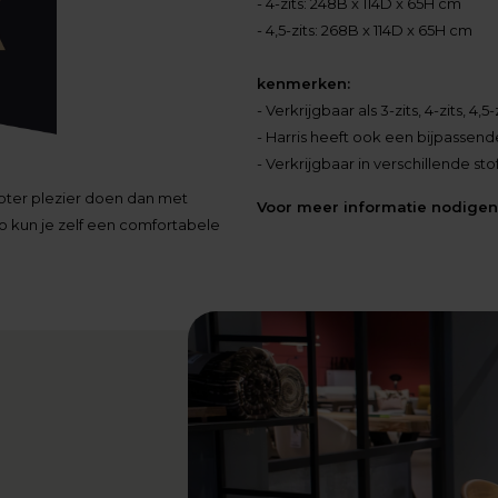
- 4-zits: 248B x 114D x 65H cm
- 4,5-zits: 268B x 114D x 65H cm
kenmerken:
- Verkrijgbaar als 3-zits, 4-zits, 4,
- Harris heeft ook een bijpassen
- Verkrijgbaar in verschillende sto
roter plezier doen dan met
Voor meer informatie nodigen 
Zo kun je zelf een comfortabele