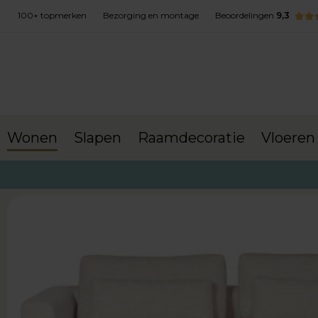
100+ topmerken
Bezorging en montage
Beoordelingen
9,3
Wonen
Slapen
Raamdecoratie
Vloeren
terug naar Wonen
Banken