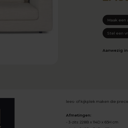
Maak een 
Stel een v
Aanwezig i
lees- of kijkplek maken die prec
Afmetingen:
- 3-zits: 228B x 114D x 65H cm