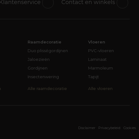
Klantenservice
Contact en winkels
Raamdecoratie
Vloeren
Duo plisségordijnen
PVC-vloeren
Jaloezieën
Laminaat
Gordijnen
Marmoleum
Insectenwering
Tapijt
n
Alle raamdecoratie
Alle vloeren
Disclaimer
Privacybeleid
Cookies