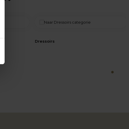
Dressoirs
1