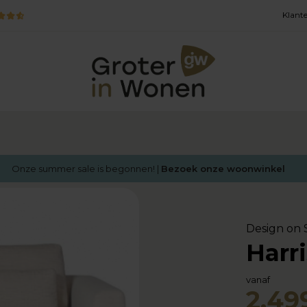
Klante
Onze summer sale is begonnen! |
Bezoek onze woonwinkel
Design on 
Harr
vanaf
2.499