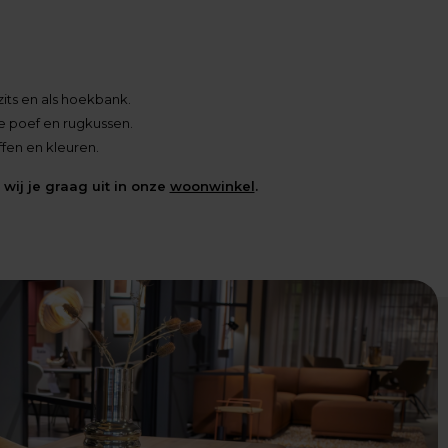
5-zits en als hoekbank.
de poef en rugkussen.
ffen en kleuren.
wij je graag uit in onze
woonwinkel
.