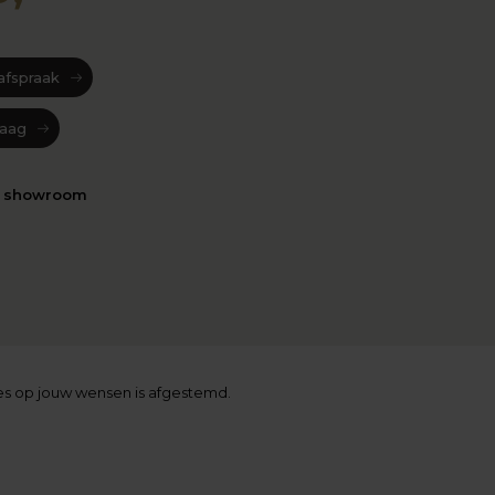
afspraak
raag
n showroom
ies op jouw wensen is afgestemd.