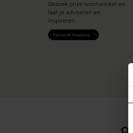
Bezoek onze woonwinkel en
laat je adviseren en
inspireren.
Personal shopping
Op