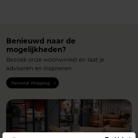
Benieuwd naar de
mogelijkheden?
Bezoek onze woonwinkel en laat je
adviseren en inspireren.
Personal shopping