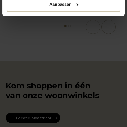
Aanpassen
1
2
3
4
Kom shoppen in één
van onze woonwinkels
Locatie Maastricht