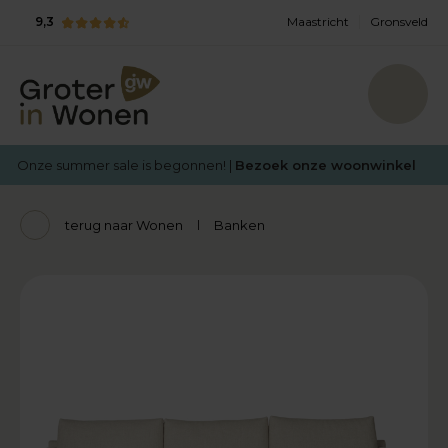
9,3
Maastricht
Gronsveld
Onze summer sale is begonnen! |
Bezoek onze woonwinkel
terug naar Wonen
Banken