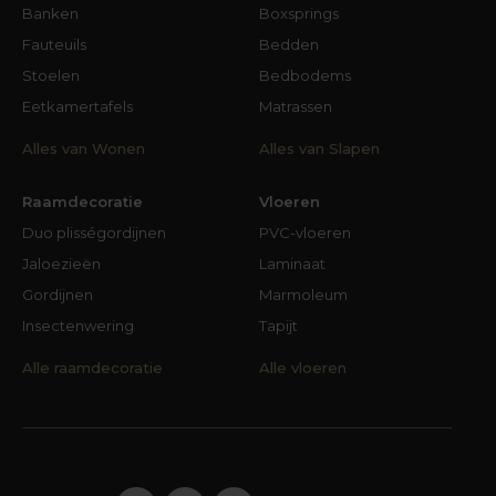
Banken
Boxsprings
Fauteuils
Bedden
Stoelen
Bedbodems
Eetkamertafels
Matrassen
Alles van Wonen
Alles van Slapen
Raamdecoratie
Vloeren
Duo plisségordijnen
PVC-vloeren
Jaloezieën
Laminaat
Gordijnen
Marmoleum
Insectenwering
Tapijt
Alle raamdecoratie
Alle vloeren