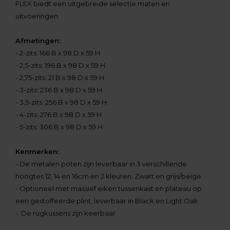
FLEX biedt een uitgebreide selectie maten en
uitvoeringen.
Afmetingen:
- 2-zits: 166 B x 98 D x 59 H
- 2,5-zits: 196 B x 98 D x 59 H
- 2,75-zits: 21 B x 98 D x 59 H
- 3-zits: 236 B x 98 D x 59 H
- 3,5-zits: 256 B x 98 D x 59 H
- 4-zits: 276 B x 98 D x 59 H
- 5-zits: 306 B x 98 D x 59 H
Kenmerken:
- De metalen poten zijn leverbaar in 3 verschillende
hoogtes 12, 14 en 16cm en 2 kleuren: Zwart en grijs/beige.
- Optioneel met massief eiken tussenkast en plateau op
een gestoffeerde plint, leverbaar in Black en Light Oak
- De rugkussens zijn keerbaar