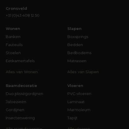
Gronsveld
+31 (0)43 408 12 50
Wonen
Slapen
Banken
Boxsprings
Fauteuils
Bedden
Stoelen
Bedbodems
Eetkamertafels
Matrassen
Alles van Wonen
Alles van Slapen
Raamdecoratie
Vloeren
Duo plisségordijnen
PVC-vloeren
Jaloezieën
Laminaat
Gordijnen
Marmoleum
Insectenwering
Tapijt
Alle raamdecoratie
Alle vloeren