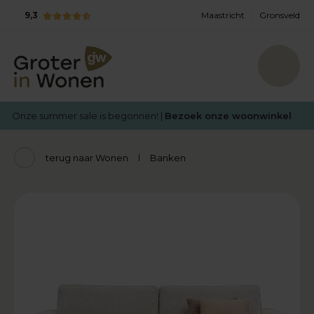
9,3
Maastricht
Gronsveld
Onze summer sale is begonnen! |
Bezoek onze woonwinkel
terug naar Wonen
Banken